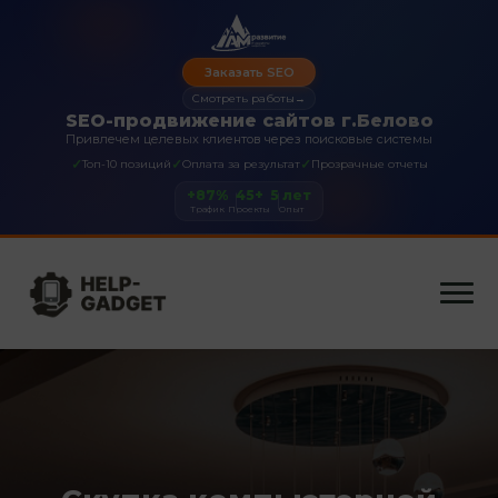
Заказать SEO
Смотреть работы
→
SEO-продвижение сайтов г.Белово
Привлечем целевых клиентов через поисковые системы
✓
✓
✓
Топ-10 позиций
Оплата за результат
Прозрачные отчеты
+87%
45+
5 лет
Трафик
Проекты
Опыт