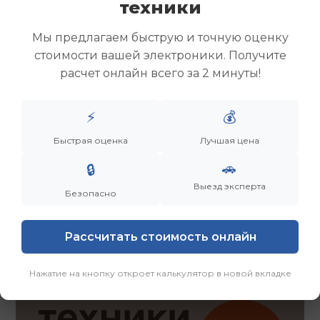
техники
Скупка ноутбуков
Скупка ультрабуков
Мы предлагаем быструю и точную оценку
Скупка игровых ноутбуков
стоимости вашей электроники. Получите
Скупка рабочих ноутбуков
расчет онлайн всего за 2 минуты!
Скупка старых ноутбуков (б/у)
Скупка внешних жестких дисков
Скупка роутеров и сетевого оборудования
⚡
💰
Быстрая оценка
Лучшая цена
Заказать
Смотреть еще
🚗
🔒
Выезд эксперта
Безопасно
Рассчитать стоимость онлайн
Нажатие на кнопку откроет калькулятор в новой вкладке