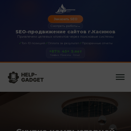
Заказать SEO
Смотреть работы
→
SEO-продвижение сайтов г.Касимов
Привлечем целевых клиентов через поисковые системы
✓
✓
✓
Топ-10 позиций
Оплата за результат
Прозрачные отчеты
+87%
45+
5 лет
Трафик
Проекты
Опыт