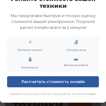
Скупка ноутбуков
техники
Скупка ультрабуков
Скупка игровых ноутбуков
Мы предлагаем быструю и точную оценку
Скупка рабочих ноутбуков
стоимости вашей электроники. Получите
Скупка старых ноутбуков (б/у)
расчет онлайн всего за 2 минуты!
Скупка внешних жестких дисков
Скупка роутеров и сетевого оборудования
⚡
💰
Быстрая оценка
Лучшая цена
Заказать
Смотреть еще
🚗
🔒
Выезд эксперта
Безопасно
Рассчитать стоимость онлайн
Нажатие на кнопку откроет калькулятор в новой вкладке