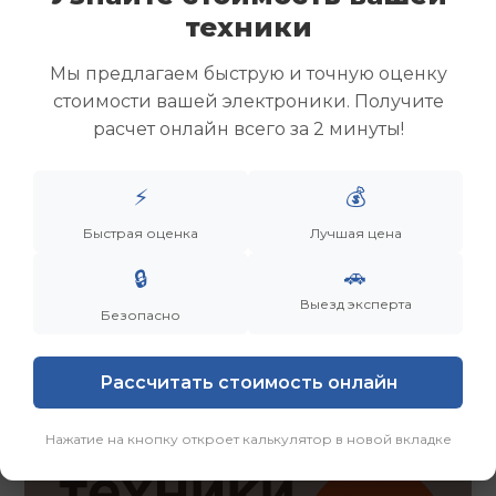
Скупка ноутбуков
техники
Скупка ультрабуков
Скупка игровых ноутбуков
Мы предлагаем быструю и точную оценку
Скупка рабочих ноутбуков
стоимости вашей электроники. Получите
Скупка старых ноутбуков (б/у)
расчет онлайн всего за 2 минуты!
Скупка внешних жестких дисков
Скупка роутеров и сетевого оборудования
⚡
💰
Быстрая оценка
Лучшая цена
Заказать
Смотреть еще
🚗
🔒
Выезд эксперта
Безопасно
Рассчитать стоимость онлайн
Нажатие на кнопку откроет калькулятор в новой вкладке