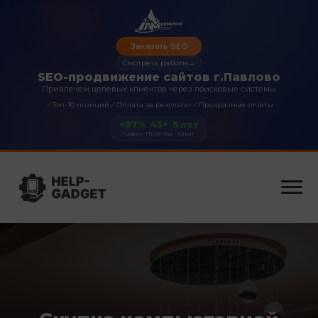
Заказать SEO
Смотреть работы
→
SEO-продвижение сайтов г.Павлово
Привлечем целевых клиентов через поисковые системы
✓
✓
✓
Топ-10 позиций
Оплата за результат
Прозрачные отчеты
+87%
45+
5 лет
Трафик
Проекты
Опыт