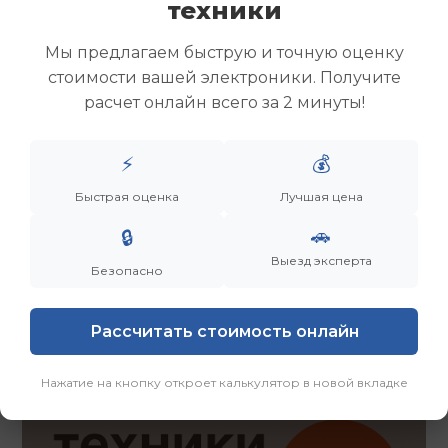
техники
Скупка ноутбуков
Скупка ультрабуков
Мы предлагаем быструю и точную оценку
Скупка игровых ноутбуков
стоимости вашей электроники. Получите
Скупка рабочих ноутбуков
расчет онлайн всего за 2 минуты!
Скупка старых ноутбуков (б/у)
Скупка внешних жестких дисков
Скупка роутеров и сетевого оборудования
⚡
💰
Быстрая оценка
Лучшая цена
Заказать
Смотреть еще
🚗
🔒
Выезд эксперта
Безопасно
Рассчитать стоимость онлайн
Нажатие на кнопку откроет калькулятор в новой вкладке