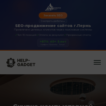
Заказать SEO
Смотреть работы
→
SEO-продвижение сайтов г.Пермь
Привлечем целевых клиентов через поисковые системы
✓
✓
✓
Топ-10 позиций
Оплата за результат
Прозрачные отчеты
+87%
45+
5 лет
Трафик
Проекты
Опыт