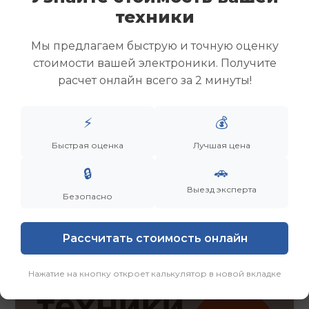
Скупка ноутбуков
техники
Скупка ультрабуков
Скупка игровых ноутбуков
Мы предлагаем быструю и точную оценку
Скупка рабочих ноутбуков
стоимости вашей электроники. Получите
Скупка старых ноутбуков (б/у)
расчет онлайн всего за 2 минуты!
Скупка внешних жестких дисков
Скупка роутеров и сетевого оборудования
⚡
💰
Быстрая оценка
Лучшая цена
Заказать
Смотреть еще
🚗
🔒
Выезд эксперта
Безопасно
Рассчитать стоимость онлайн
Нажатие на кнопку откроет калькулятор в новой вкладке