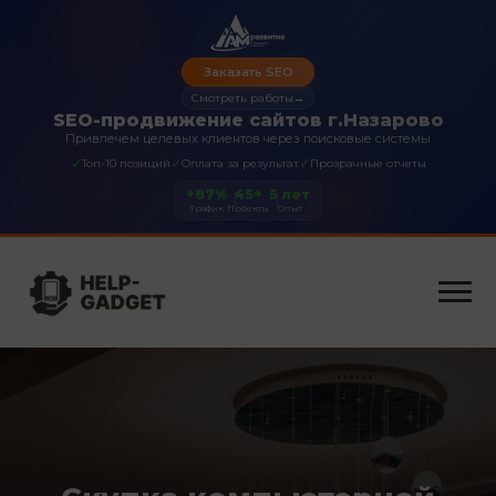
Заказать SEO
Смотреть работы
→
SEO-продвижение сайтов г.Назарово
Привлечем целевых клиентов через поисковые системы
✓
✓
✓
Топ-10 позиций
Оплата за результат
Прозрачные отчеты
+87%
45+
5 лет
Трафик
Проекты
Опыт