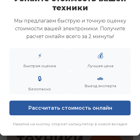
Скупка ноутбуков
техники
Скупка ультрабуков
Скупка игровых ноутбуков
Мы предлагаем быструю и точную оценку
Скупка рабочих ноутбуков
стоимости вашей электроники. Получите
Скупка старых ноутбуков (б/у)
расчет онлайн всего за 2 минуты!
Скупка внешних жестких дисков
Скупка роутеров и сетевого оборудования
⚡
💰
Быстрая оценка
Лучшая цена
Заказать
Смотреть еще
🚗
🔒
Выезд эксперта
Безопасно
Рассчитать стоимость онлайн
Нажатие на кнопку откроет калькулятор в новой вкладке