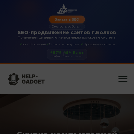
Заказать SEO
Смотреть работы
→
SEO-продвижение сайтов г.Болхов
Привлечем целевых клиентов через поисковые системы
✓
✓
✓
Топ-10 позиций
Оплата за результат
Прозрачные отчеты
+87%
45+
5 лет
Трафик
Проекты
Опыт