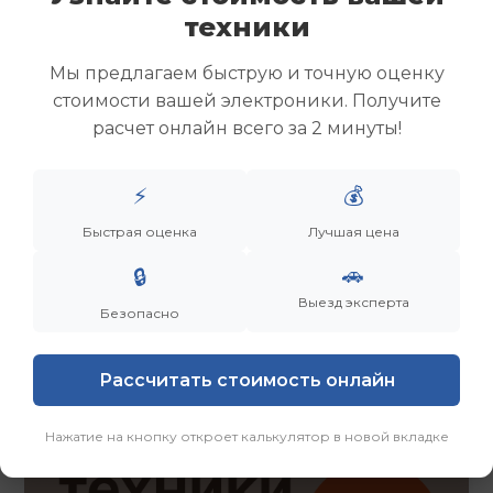
Скупка ноутбуков
техники
Скупка ультрабуков
Скупка игровых ноутбуков
Мы предлагаем быструю и точную оценку
Скупка рабочих ноутбуков
стоимости вашей электроники. Получите
Скупка старых ноутбуков (б/у)
расчет онлайн всего за 2 минуты!
Скупка внешних жестких дисков
Скупка роутеров и сетевого оборудования
⚡
💰
Быстрая оценка
Лучшая цена
Заказать
Смотреть еще
🚗
🔒
Выезд эксперта
Безопасно
Рассчитать стоимость онлайн
Нажатие на кнопку откроет калькулятор в новой вкладке