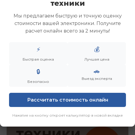
техники
Скупка ноутбуков
Скупка ультрабуков
Мы предлагаем быструю и точную оценку
Скупка игровых ноутбуков
стоимости вашей электроники. Получите
Скупка рабочих ноутбуков
расчет онлайн всего за 2 минуты!
Скупка старых ноутбуков (б/у)
Скупка внешних жестких дисков
Скупка роутеров и сетевого оборудования
⚡
💰
Быстрая оценка
Лучшая цена
Заказать
Смотреть еще
🚗
🔒
Выезд эксперта
Безопасно
Рассчитать стоимость онлайн
Нажатие на кнопку откроет калькулятор в новой вкладке