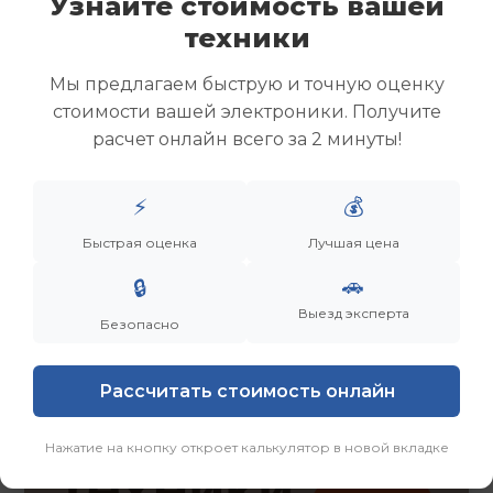
Узнайте стоимость вашей
Скупка ноутбуков
техники
Скупка ультрабуков
Скупка игровых ноутбуков
Мы предлагаем быструю и точную оценку
Скупка рабочих ноутбуков
стоимости вашей электроники. Получите
Скупка старых ноутбуков (б/у)
расчет онлайн всего за 2 минуты!
Скупка внешних жестких дисков
Скупка роутеров и сетевого оборудования
⚡
💰
Заказать
Смотреть еще
Быстрая оценка
Лучшая цена
🚗
🔒
Выезд эксперта
Безопасно
Рассчитать стоимость онлайн
Нажатие на кнопку откроет калькулятор в новой вкладке