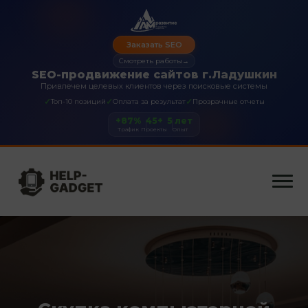
Заказать SEO
Смотреть работы
→
SEO-продвижение сайтов г.Ладушкин
Привлечем целевых клиентов через поисковые системы
✓
✓
✓
Топ-10 позиций
Оплата за результат
Прозрачные отчеты
+87%
45+
5 лет
Трафик
Проекты
Опыт