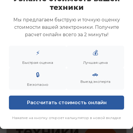
Скупка ноутбуков
техники
Скупка ультрабуков
Скупка игровых ноутбуков
Мы предлагаем быструю и точную оценку
Скупка рабочих ноутбуков
стоимости вашей электроники. Получите
Скупка старых ноутбуков (б/у)
расчет онлайн всего за 2 минуты!
Скупка внешних жестких дисков
Скупка роутеров и сетевого оборудования
⚡
💰
Быстрая оценка
Лучшая цена
Заказать
Смотреть еще
🚗
🔒
Выезд эксперта
Безопасно
Рассчитать стоимость онлайн
Нажатие на кнопку откроет калькулятор в новой вкладке