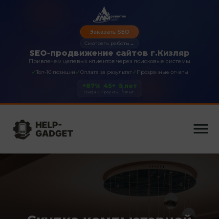
Заказать SEO
Смотреть работы
→
SEO-продвижение сайтов г.Кизляр
Привлечем целевых клиентов через поисковые системы
✓
✓
✓
Топ-10 позиций
Оплата за результат
Прозрачные отчеты
+87%
45+
5 лет
Трафик
Проекты
Опыт