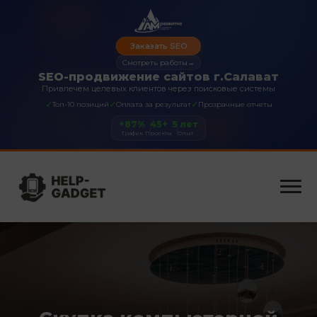
Заказать SEO
Смотреть работы
→
SEO-продвижение сайтов г.Салават
Привлечем целевых клиентов через поисковые системы
✓
✓
✓
Топ-10 позиций
Оплата за результат
Прозрачные отчеты
+87%
45+
5 лет
Трафик
Проекты
Опыт