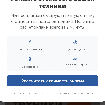
Скупка ноутбуков
техники
Скупка ультрабуков
Скупка игровых ноутбуков
Мы предлагаем быструю и точную оценку
Скупка рабочих ноутбуков
стоимости вашей электроники. Получите
Скупка старых ноутбуков (б/у)
расчет онлайн всего за 2 минуты!
Скупка внешних жестких дисков
Скупка роутеров и сетевого оборудования
⚡
💰
Быстрая оценка
Лучшая цена
Заказать
Смотреть еще
🚗
🔒
Выезд эксперта
Безопасно
Рассчитать стоимость онлайн
Нажатие на кнопку откроет калькулятор в новой вкладке