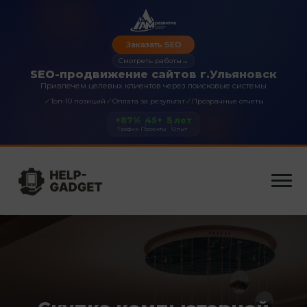
Заказать SEO
Смотреть работы
→
SEO-продвижение сайтов г.Ульяновск
Привлечем целевых клиентов через поисковые системы
✓
✓
✓
Топ-10 позиций
Оплата за результат
Прозрачные отчеты
+87%
45+
5 лет
Трафик
Проекты
Опыт