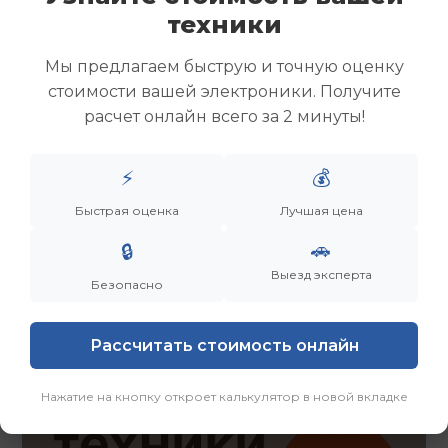
Скупка ноутбуков
техники
Скупка ультрабуков
Скупка игровых ноутбуков
Мы предлагаем быструю и точную оценку
Скупка рабочих ноутбуков
стоимости вашей электроники. Получите
Скупка старых ноутбуков (б/у)
расчет онлайн всего за 2 минуты!
Скупка внешних жестких дисков
Скупка роутеров и сетевого оборудования
⚡
💰
Быстрая оценка
Лучшая цена
Заказать
Смотреть еще
🚗
🔒
Выезд эксперта
Безопасно
Рассчитать стоимость онлайн
Нажатие на кнопку откроет калькулятор в новой вкладке