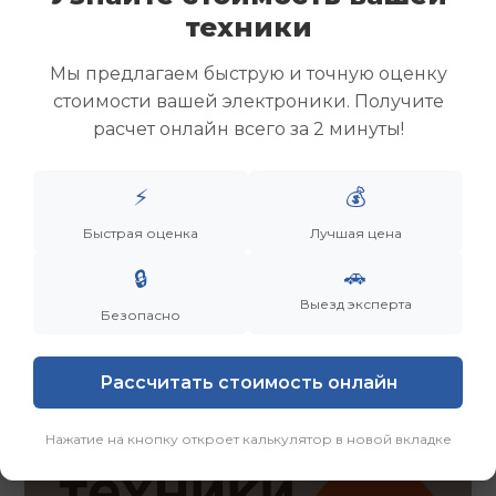
Скупка ноутбуков
техники
Скупка ультрабуков
Скупка игровых ноутбуков
Мы предлагаем быструю и точную оценку
Скупка рабочих ноутбуков
стоимости вашей электроники. Получите
Скупка старых ноутбуков (б/у)
расчет онлайн всего за 2 минуты!
Скупка внешних жестких дисков
Скупка роутеров и сетевого оборудования
⚡
💰
Быстрая оценка
Лучшая цена
Заказать
Смотреть еще
🚗
🔒
Выезд эксперта
Безопасно
Рассчитать стоимость онлайн
Нажатие на кнопку откроет калькулятор в новой вкладке