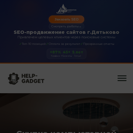
Заказать SEO
Смотреть работы
→
SEO-продвижение сайтов г.Дятьково
Привлечем целевых клиентов через поисковые системы
✓
✓
✓
Топ-10 позиций
Оплата за результат
Прозрачные отчеты
+87%
45+
5 лет
Трафик
Проекты
Опыт