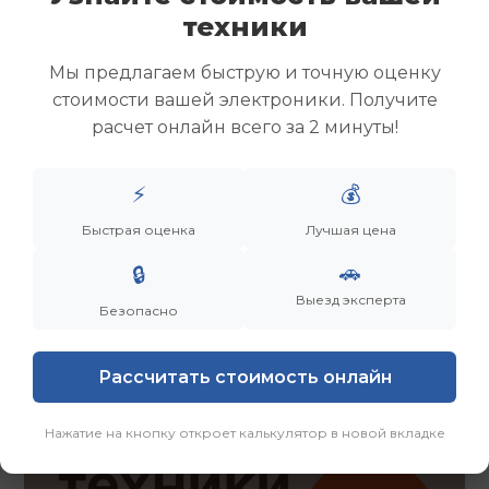
Скупка ноутбуков
техники
Скупка ультрабуков
Скупка игровых ноутбуков
Мы предлагаем быструю и точную оценку
Скупка рабочих ноутбуков
стоимости вашей электроники. Получите
Скупка старых ноутбуков (б/у)
расчет онлайн всего за 2 минуты!
Скупка внешних жестких дисков
Скупка роутеров и сетевого оборудования
⚡
💰
Быстрая оценка
Лучшая цена
Заказать
Смотреть еще
🚗
🔒
Выезд эксперта
Безопасно
Рассчитать стоимость онлайн
Нажатие на кнопку откроет калькулятор в новой вкладке