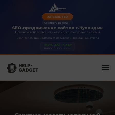
Заказать SEO
Смотреть работы
→
SEO-продвижение сайтов г.Кувандык
Привлечем целевых клиентов через поисковые системы
✓
✓
✓
Топ-10 позиций
Оплата за результат
Прозрачные отчеты
+87%
45+
5 лет
Трафик
Проекты
Опыт