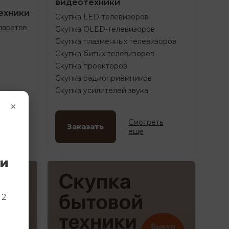
видеотехники
ехники
Скупка LED-телевизоров
паратов
Скупка OLED-телевизоров
Скупка плазменных телевизоров
Скупка битых телевизоров
Скупка проекторов
Скупка радиоприёмников
Скупка усилителей звука
×
ть
Смотреть
Заказать
еще
ки
и
 2