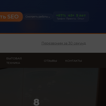
+87%
45+
5 лет
ть SEO
Смотреть работы
→
Трафик
Проекты
Опыт
Перезвоним за 30 секунд
БЫТОВАЯ
ОТЗЫВЫ
КОНТАКТЫ
ТЕХНИКА
8