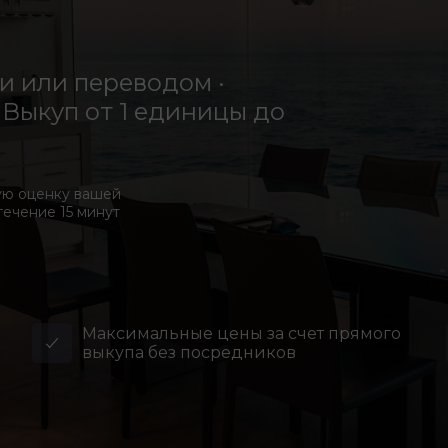
 или переводом ·
Выкуп от 1 единицы до
ую оценку вашей
течение 15 минут
Максимальные цены за счет прямого
выкупа без посредников