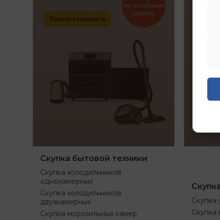
Скупка бытовой техники
Скупка холодильников
однокамерных
Скупк
Скупка холодильников
Скупка 
двухкамерных
Скупка 
Скупка морозильных камер