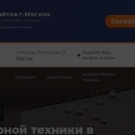
йтов г.Могоча
Заказа
 поисковые системы
розрачные отчеты
г.Могоча, Рязанская 21
Задайте Ваш
вопрос онлайн
Могоча
КОМПЬЮТЕРНАЯ
НОУТБУКИ
СМАРТФОНЫ
ТЕХНИКА
рной техники в