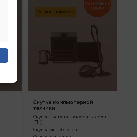
Скупка компьютерной
техники
Скупка настольных компьютеров
(ПК)
Скупка моноблоков
Скупка серверов