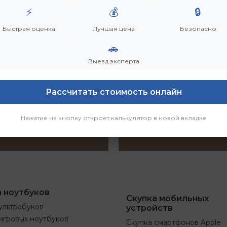
⚡
💰
🔒
Быстрая оценка
Лучшая цена
Безопасно
🚗
Выезд эксперта
Рассчитать стоимость онлайн
Нажатие на кнопку откроет калькулятор в новой вкладке
а ноутбуков
Скупка мобильных
ультрабуков
устройств
игровых ноутбуков
Скупка смартфонов Apple