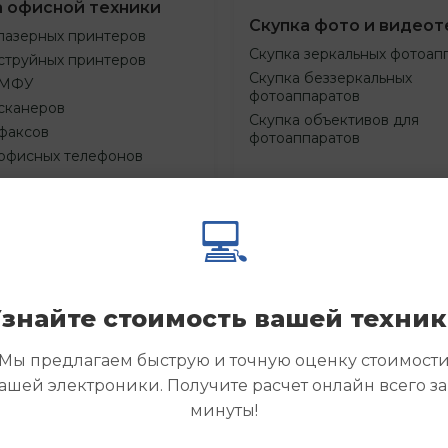
а офисной техники
Скупка фото и видеот
лазерных принтеров
Скупка зеркальных фотоап
струйных принтеров
Скупка беззеркальных
 МФУ
фотоаппаратов
сканеров
Скупка объективов для
факсов
фотоаппаратов
 офисных телефонов
💻
Смотреть
Смотре
азать
Заказать
еще
еще
знайте стоимость вашей техни
Мы предлагаем быструю и точную оценку стоимост
ашей электроники. Получите расчет онлайн всего за
минуты!