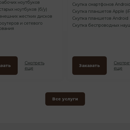
рабочих ноутбуков
Скупка смартфонов Androi
старых ноутбуков (б/у)
Скупка планшетов Apple (i
внешних жестких дисков
Скупка планшетов Android
роутеров и сетевого
Скупка беспроводных нау
ования
Смотреть
Смотре
азать
Заказать
еще
еще
Все услуги