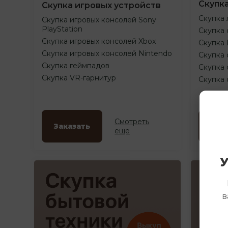
Скупк
Скупка игровых устройств
Скупка 
Скупка игровых консолей Sony
PlayStation
Скупка 
Скупка игровых консолей Xbox
Скупка
Скупка игровых консолей Nintendo
Скупка 
Скупка геймпадов
Скупка 
Скупка VR-гарнитур
Скупка
Смотреть
Заказать
Зак
еще
У
в