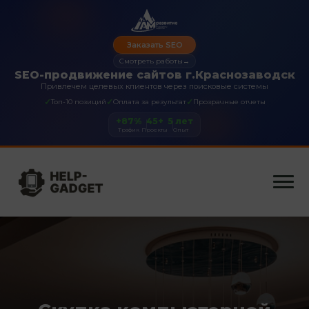
Заказать SEO
Смотреть работы
→
SEO-продвижение сайтов г.Краснозаводск
Привлечем целевых клиентов через поисковые системы
✓
✓
✓
Топ-10 позиций
Оплата за результат
Прозрачные отчеты
+87%
45+
5 лет
Трафик
Проекты
Опыт