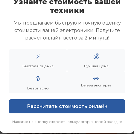
Узнайте стоимость вашей
Скупка ноутбуков
техники
Скупка ультрабуков
Скупка игровых ноутбуков
Мы предлагаем быструю и точную оценку
Скупка рабочих ноутбуков
стоимости вашей электроники. Получите
Скупка старых ноутбуков (б/у)
расчет онлайн всего за 2 минуты!
Скупка внешних жестких дисков
Скупка роутеров и сетевого оборудования
⚡
💰
Заказать
Смотреть еще
Быстрая оценка
Лучшая цена
🚗
🔒
Выезд эксперта
Безопасно
Рассчитать стоимость онлайн
Нажатие на кнопку откроет калькулятор в новой вкладке