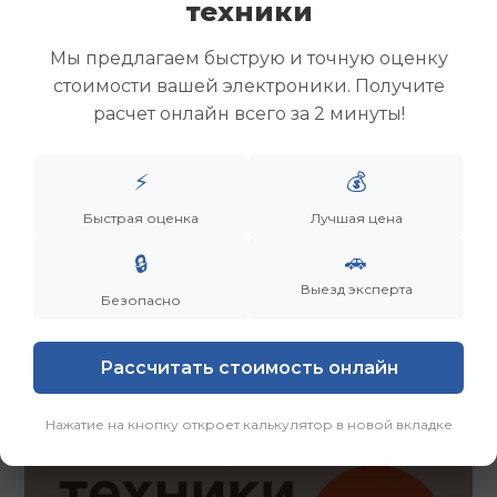
техники
Скупка ноутбуков
Скупка ультрабуков
Мы предлагаем быструю и точную оценку
Скупка игровых ноутбуков
стоимости вашей электроники. Получите
Скупка рабочих ноутбуков
расчет онлайн всего за 2 минуты!
Скупка старых ноутбуков (б/у)
Скупка внешних жестких дисков
Скупка роутеров и сетевого оборудования
⚡
💰
Быстрая оценка
Лучшая цена
Заказать
Смотреть еще
🚗
🔒
Выезд эксперта
Безопасно
Рассчитать стоимость онлайн
Нажатие на кнопку откроет калькулятор в новой вкладке