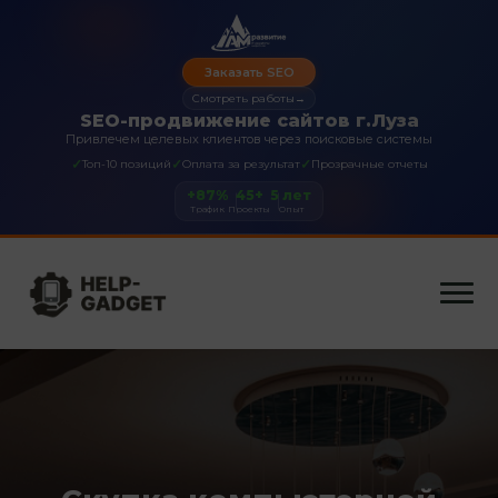
Заказать SEO
Смотреть работы
→
SEO-продвижение сайтов г.Луза
Привлечем целевых клиентов через поисковые системы
✓
✓
✓
Топ-10 позиций
Оплата за результат
Прозрачные отчеты
+87%
45+
5 лет
Трафик
Проекты
Опыт