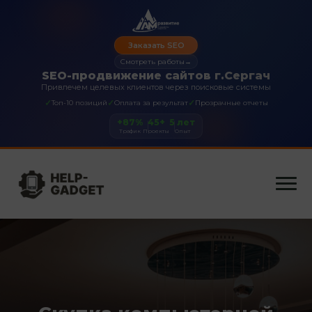
Заказать SEO
Смотреть работы
→
SEO-продвижение сайтов г.Сергач
Привлечем целевых клиентов через поисковые системы
✓
✓
✓
Топ-10 позиций
Оплата за результат
Прозрачные отчеты
+87%
45+
5 лет
Трафик
Проекты
Опыт