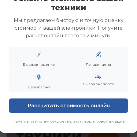
Скупка ноутбуков
техники
Скупка ультрабуков
Скупка игровых ноутбуков
Мы предлагаем быструю и точную оценку
Скупка рабочих ноутбуков
стоимости вашей электроники. Получите
Скупка старых ноутбуков (б/у)
расчет онлайн всего за 2 минуты!
Скупка внешних жестких дисков
Скупка роутеров и сетевого оборудования
⚡
💰
Быстрая оценка
Лучшая цена
Заказать
Смотреть еще
🚗
🔒
Выезд эксперта
Безопасно
Рассчитать стоимость онлайн
Нажатие на кнопку откроет калькулятор в новой вкладке