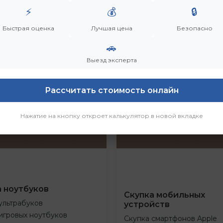
⚡
💰
🔒
Быстрая оценка
Лучшая цена
Безопасно
🚗
Выезд эксперта
Рассчитать стоимость онлайн
Нажатие на кнопку откроет калькулятор в новой вкладке
а ноутбуков
Скупка мобильных
ультрабуков
устройств
игровых ноутбуков
Скупка смартфонов Apple