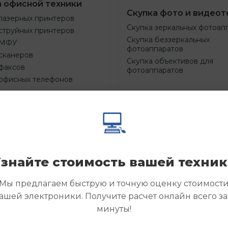
а офисной техники
Скупка фото и видеот
лазерных принтеров
Скупка зеркальных фотоап
струйных принтеров
Скупка беззеркальных
 МФУ
фотоаппаратов
сканеров
Скупка объективов для
факсов
фотоаппаратов
 офисных телефонов
💻
Смотреть
Смотре
азать
Заказать
еще
еще
знайте стоимость вашей техни
Мы предлагаем быструю и точную оценку стоимост
ашей электроники. Получите расчет онлайн всего за
минуты!