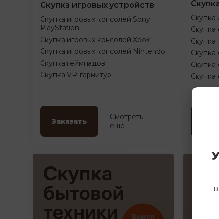
Скупк
Скупка игровых устройств
Скупка 
Скупка игровых консолей Sony
PlayStation
Скупка 
Скупка игровых консолей Xbox
Скупка
Скупка игровых консолей Nintendo
Скупка 
Скупка геймпадов
Скупка 
Скупка VR-гарнитур
Скупка
Смотреть
Заказать
Зак
еще
У
в