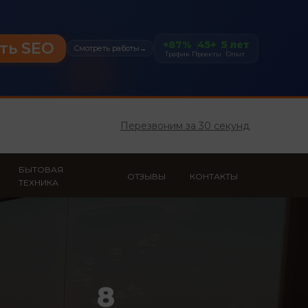
+87%
45+
5 лет
ть SEO
Смотреть работы
→
Трафик
Проекты
Опыт
Перезвоним за 30 секунд
БЫТОВАЯ
ОТЗЫВЫ
КОНТАКТЫ
ТЕХНИКА
8