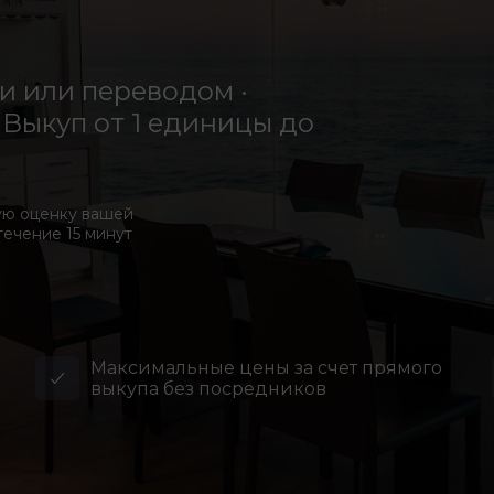
 или переводом ·
Выкуп от 1 единицы до
ую оценку вашей
течение 15 минут
Максимальные цены за счет прямого
выкупа без посредников