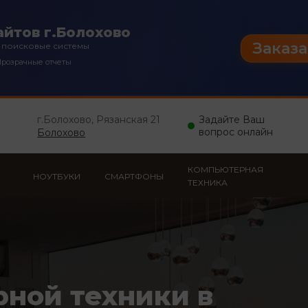
йтов г.Болохово
Заказа
 поисковые системы
розрачные отчеты
г.Болохово, Рязанская 21
Задайте Ваш
вопрос онлайн
Болохово
КОМПЬЮТЕРНАЯ
НОУТБУКИ
СМАРТФОНЫ
ТЕХНИКА
рной техники в