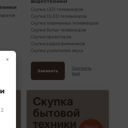
видеотехники
ехники
Скупка LED-телевизоров
паратов
Скупка OLED-телевизоров
Скупка плазменных телевизоров
Скупка битых телевизоров
Скупка проекторов
Скупка радиоприёмников
Скупка усилителей звука
×
ть
Смотреть
Заказать
еще
ки
и
 2