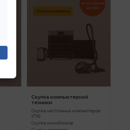
Скупка компьютерной
техники
Скупка настольных компьютеров
(ПК)
Скупка моноблоков
Скупка серверов