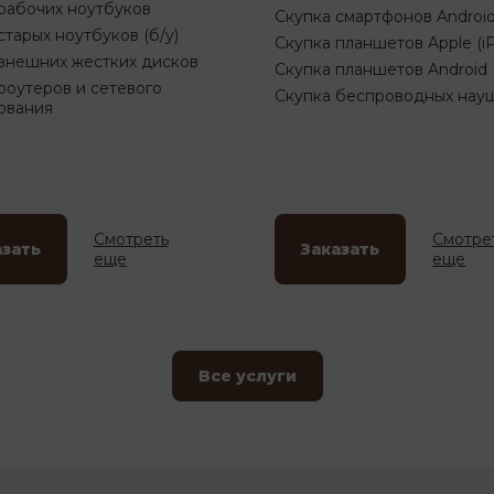
рабочих ноутбуков
Скупка смартфонов Androi
старых ноутбуков (б/у)
Скупка планшетов Apple (i
внешних жестких дисков
Скупка планшетов Android
роутеров и сетевого
Скупка беспроводных нау
ования
Смотреть
Смотре
азать
Заказать
еще
еще
Все услуги