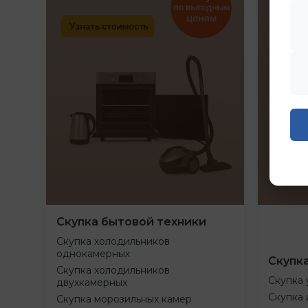
Скупка бытовой техники
Скупка холодильников
однокамерных
Скупк
Скупка холодильников
Скупка 
двухкамерных
Скупка 
Скупка морозильных камер