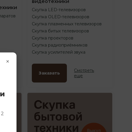
видеотехники
ехники
Скупка LED-телевизоров
паратов
Скупка OLED-телевизоров
Скупка плазменных телевизоров
Скупка битых телевизоров
Скупка проекторов
Скупка радиоприёмников
Скупка усилителей звука
×
ть
Смотреть
Заказать
еще
ки
и
 2