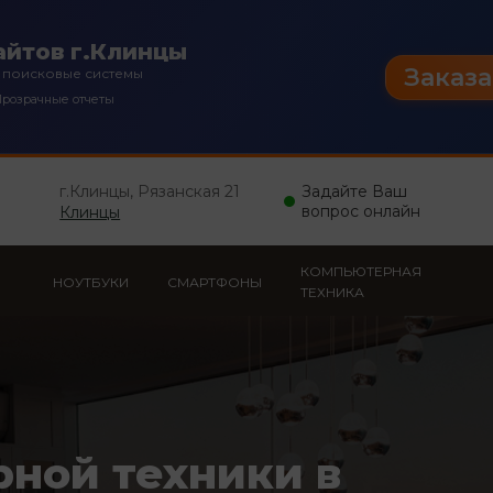
йтов г.Клинцы
Заказа
 поисковые системы
розрачные отчеты
г.Клинцы, Рязанская 21
Задайте Ваш
вопрос онлайн
Клинцы
КОМПЬЮТЕРНАЯ
НОУТБУКИ
СМАРТФОНЫ
ТЕХНИКА
рной техники в