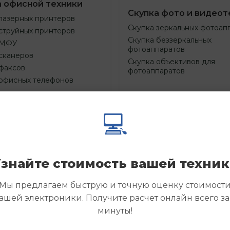
а офисной техники
Скупка фото и видеот
лазерных принтеров
Скупка зеркальных фотоап
струйных принтеров
Скупка беззеркальных
 МФУ
фотоаппаратов
сканеров
Скупка объективов для
факсов
фотоаппаратов
 офисных телефонов
💻
Смотреть
Смотре
азать
Заказать
еще
еще
знайте стоимость вашей техни
Мы предлагаем быструю и точную оценку стоимост
ашей электроники. Получите расчет онлайн всего за
минуты!