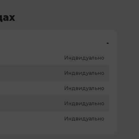
цах
-
Индвидуально
Индвидуально
Индвидуально
Индвидуально
Индвидуально