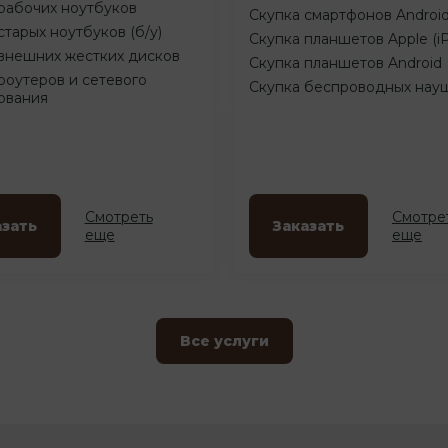
рабочих ноутбуков
Скупка смартфонов Androi
старых ноутбуков (б/у)
Скупка планшетов Apple (i
внешних жестких дисков
Скупка планшетов Android
роутеров и сетевого
Скупка беспроводных нау
ования
Смотреть
Смотре
азать
Заказать
еще
еще
Все услуги