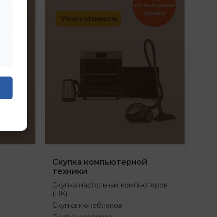
Скупка компьютерной
техники
Скупка настольных компьютеров
(ПК)
Скупка моноблоков
Скупка серверов