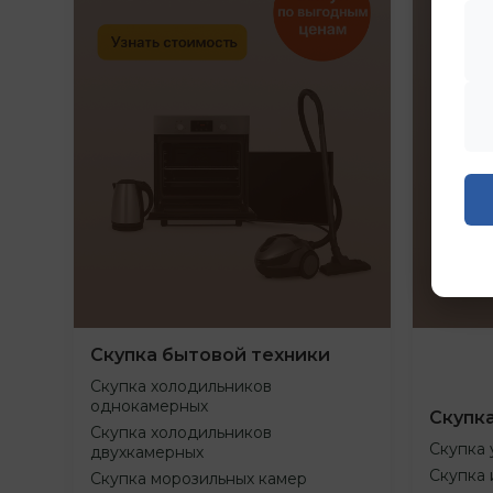
Скупка бытовой техники
Скупка холодильников
однокамерных
Скупк
Скупка холодильников
Скупка 
двухкамерных
Скупка 
Скупка морозильных камер