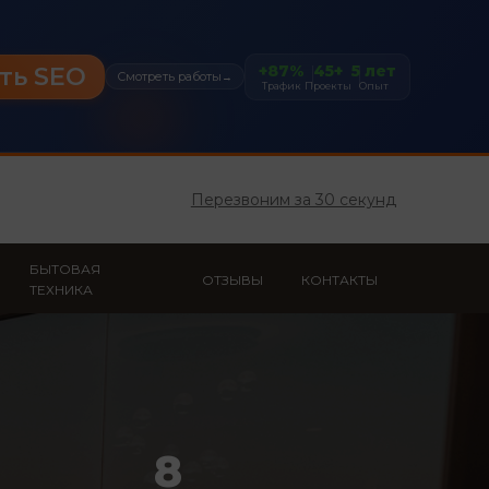
+87%
45+
5 лет
ть SEO
Смотреть работы
→
Трафик
Проекты
Опыт
Перезвоним за 30 секунд
БЫТОВАЯ
ОТЗЫВЫ
КОНТАКТЫ
ТЕХНИКА
8