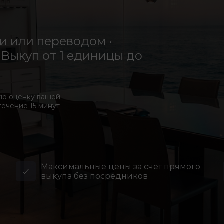
 или переводом ·
Выкуп от 1 единицы до
ую оценку вашей
течение 15 минут
Максимальные цены за счет прямого
выкупа без посредников