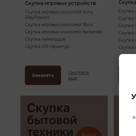
Скупк
Скупка игровых устройств
Скупка 
Скупка игровых консолей Sony
PlayStation
Скупка 
Скупка игровых консолей Xbox
Скупка
Скупка игровых консолей Nintendo
Скупка 
Скупка геймпадов
Скупка 
Скупка VR-гарнитур
Скупка
Смотреть
Заказать
Зак
еще
У
в