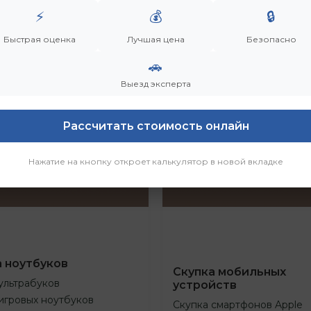
⚡
💰
🔒
Быстрая оценка
Лучшая цена
Безопасно
🚗
Выезд эксперта
Рассчитать стоимость онлайн
Нажатие на кнопку откроет калькулятор в новой вкладке
а ноутбуков
Скупка мобильных
ультрабуков
устройств
игровых ноутбуков
Скупка смартфонов Apple