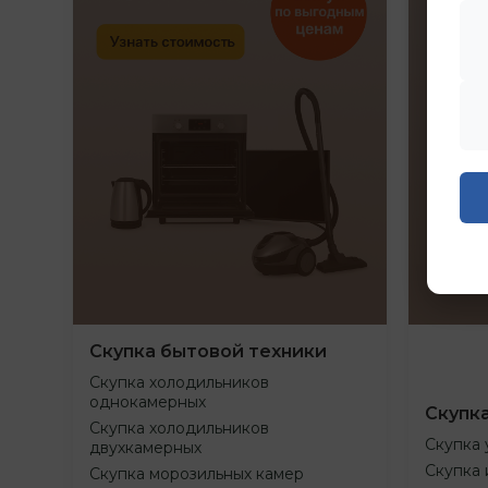
Скупка бытовой техники
Скупка холодильников
однокамерных
Скупк
Скупка холодильников
Скупка 
двухкамерных
Скупка 
Скупка морозильных камер