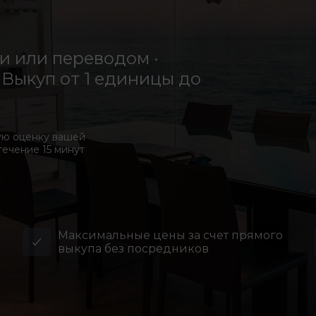
 или переводом ·
Выкуп от 1 единицы до
ую оценку вашей
течение 15 минут
Максимальные цены за счет прямого
выкупа без посредников