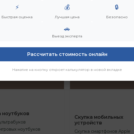
⚡
💰
🔒
Быстрая оценка
Лучшая цена
Безопасно
🚗
Выезд эксперта
Рассчитать стоимость онлайн
Нажатие на кнопку откроет калькулятор в новой вкладке
а ноутбуков
Скупка мобильных
ультрабуков
устройств
игровых ноутбуков
Скупка смартфонов Apple