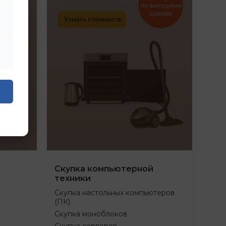
Скупка компьютерной
техники
Скупка настольных компьютеров
(ПК)
Скупка моноблоков
Скупка серверов