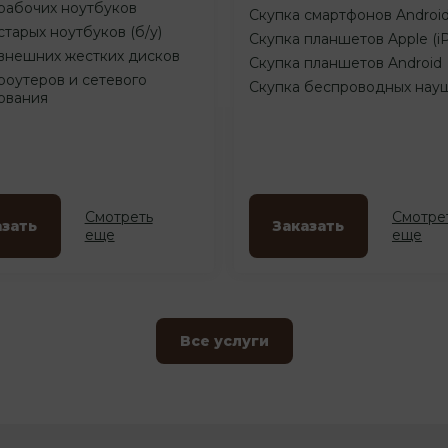
рабочих ноутбуков
Скупка смартфонов Androi
старых ноутбуков (б/у)
Скупка планшетов Apple (i
внешних жестких дисков
Скупка планшетов Android
роутеров и сетевого
Скупка беспроводных нау
ования
Смотреть
Смотре
азать
Заказать
еще
еще
Все услуги