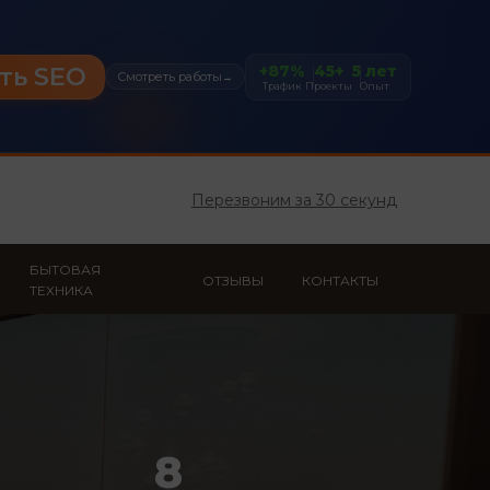
+87%
45+
5 лет
ть SEO
Смотреть работы
→
Трафик
Проекты
Опыт
Перезвоним за 30 секунд
БЫТОВАЯ
ОТЗЫВЫ
КОНТАКТЫ
ТЕХНИКА
8