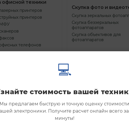
а офисной техники
Скупка фото и видеот
лазерных принтеров
Скупка зеркальных фотоап
струйных принтеров
Скупка беззеркальных
 МФУ
фотоаппаратов
сканеров
Скупка объективов для
факсов
фотоаппаратов
 офисных телефонов
💻
Смотреть
Смотре
азать
Заказать
еще
еще
знайте стоимость вашей техни
Мы предлагаем быструю и точную оценку стоимост
ашей электроники. Получите расчет онлайн всего за
минуты!