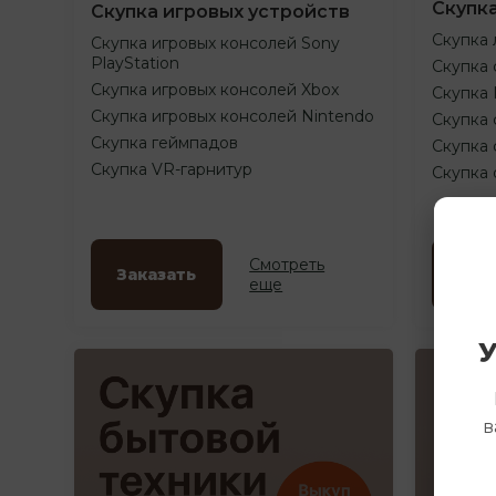
Скупк
Скупка игровых устройств
Скупка 
Скупка игровых консолей Sony
PlayStation
Скупка 
Скупка игровых консолей Xbox
Скупка
Скупка игровых консолей Nintendo
Скупка 
Скупка геймпадов
Скупка 
Скупка VR-гарнитур
Скупка
Смотреть
Заказать
Зак
еще
У
в