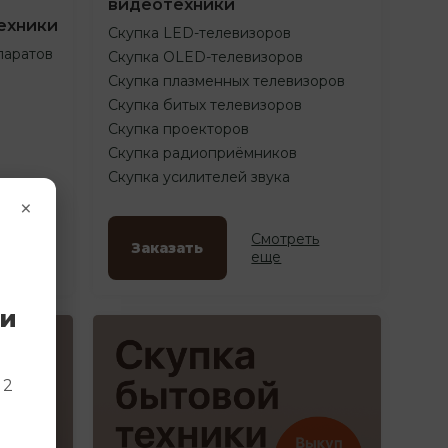
видеотехники
ехники
Скупка LED-телевизоров
паратов
Скупка OLED-телевизоров
Скупка плазменных телевизоров
Скупка битых телевизоров
Скупка проекторов
Скупка радиоприёмников
Скупка усилителей звука
×
ть
Смотреть
Заказать
еще
ки
и
 2