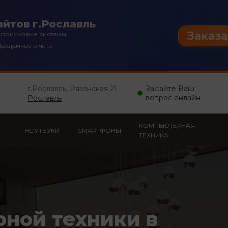
йтов г.Рославль
Заказа
 поисковые системы
розрачные отчеты
г.Рославль, Рязанская 21
Задайте Ваш
вопрос онлайн
Рославль
КОМПЬЮТЕРНАЯ
НОУТБУКИ
СМАРТФОНЫ
ТЕХНИКА
рной техники в