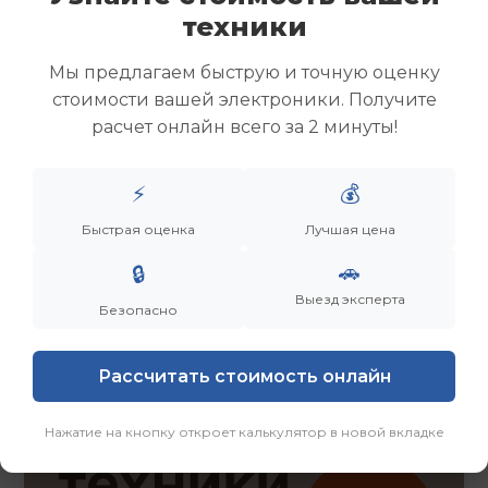
Скупка ноутбуков
техники
Скупка ультрабуков
Скупка игровых ноутбуков
Мы предлагаем быструю и точную оценку
Скупка рабочих ноутбуков
стоимости вашей электроники. Получите
Скупка старых ноутбуков (б/у)
расчет онлайн всего за 2 минуты!
Скупка внешних жестких дисков
Скупка роутеров и сетевого оборудования
⚡
💰
Быстрая оценка
Лучшая цена
Заказать
Смотреть еще
🚗
🔒
Выезд эксперта
Безопасно
Рассчитать стоимость онлайн
Нажатие на кнопку откроет калькулятор в новой вкладке