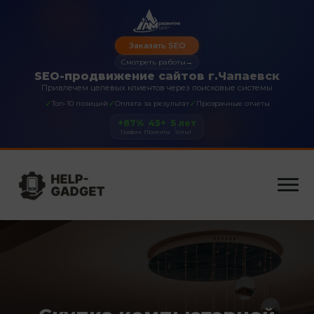
Заказать SEO
Смотреть работы
→
SEO-продвижение сайтов г.Чапаевск
Привлечем целевых клиентов через поисковые системы
✓
✓
✓
Топ-10 позиций
Оплата за результат
Прозрачные отчеты
+87%
45+
5 лет
Трафик
Проекты
Опыт