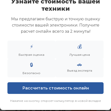
Узнайте стоимость вашей
Скупка ноутбуков
техники
Скупка ультрабуков
Скупка игровых ноутбуков
Мы предлагаем быструю и точную оценку
Скупка рабочих ноутбуков
стоимости вашей электроники. Получите
Скупка старых ноутбуков (б/у)
расчет онлайн всего за 2 минуты!
Скупка внешних жестких дисков
Скупка роутеров и сетевого оборудования
⚡
💰
Заказать
Смотреть еще
Быстрая оценка
Лучшая цена
🚗
🔒
Выезд эксперта
Безопасно
Рассчитать стоимость онлайн
Нажатие на кнопку откроет калькулятор в новой вкладке