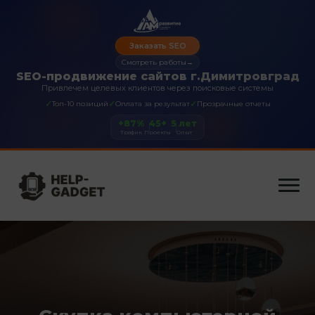
Заказать SEO
Смотреть работы
→
SEO-продвижение сайтов г.Димитровград
Привлечем целевых клиентов через поисковые системы
✓
✓
✓
Топ-10 позиций
Оплата за результат
Прозрачные отчеты
+87%
45+
5 лет
Трафик
Проекты
Опыт