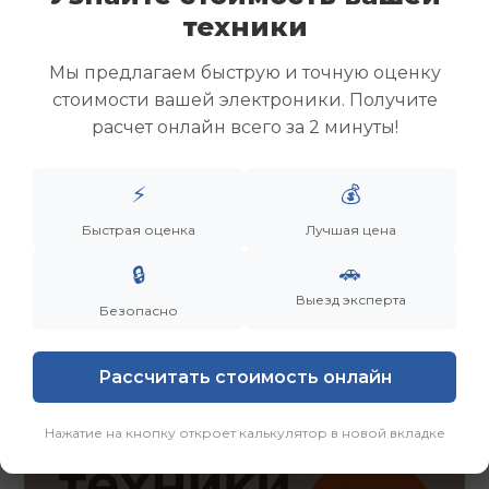
Скупка ноутбуков
техники
Скупка ультрабуков
Скупка игровых ноутбуков
Мы предлагаем быструю и точную оценку
Скупка рабочих ноутбуков
стоимости вашей электроники. Получите
Скупка старых ноутбуков (б/у)
расчет онлайн всего за 2 минуты!
Скупка внешних жестких дисков
Скупка роутеров и сетевого оборудования
⚡
💰
Быстрая оценка
Лучшая цена
Заказать
Смотреть еще
🚗
🔒
Выезд эксперта
Безопасно
Рассчитать стоимость онлайн
Нажатие на кнопку откроет калькулятор в новой вкладке