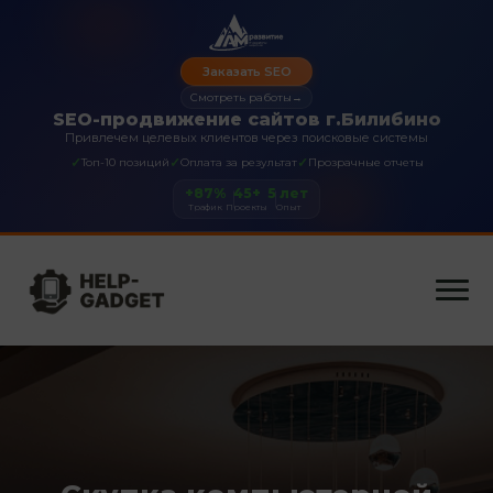
Заказать SEO
Смотреть работы
→
SEO-продвижение сайтов г.Билибино
Привлечем целевых клиентов через поисковые системы
✓
✓
✓
Топ-10 позиций
Оплата за результат
Прозрачные отчеты
+87%
45+
5 лет
Трафик
Проекты
Опыт