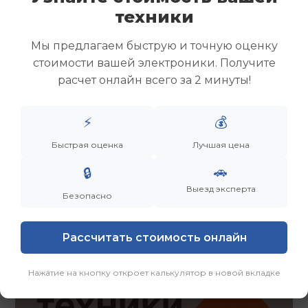
Скупка ноутбуков
техники
Скупка ультрабуков
Скупка игровых ноутбуков
Мы предлагаем быструю и точную оценку
Скупка рабочих ноутбуков
стоимости вашей электроники. Получите
Скупка старых ноутбуков (б/у)
расчет онлайн всего за 2 минуты!
Скупка внешних жестких дисков
Скупка роутеров и сетевого оборудования
⚡
💰
Быстрая оценка
Лучшая цена
Заказать
Смотреть еще
🚗
🔒
Выезд эксперта
Безопасно
Рассчитать стоимость онлайн
Нажатие на кнопку откроет калькулятор в новой вкладке