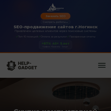
Заказать SEO
Смотреть работы
→
SEO-продвижение сайтов г.Ногинск
Привлечем целевых клиентов через поисковые системы
✓
✓
✓
Топ-10 позиций
Оплата за результат
Прозрачные отчеты
+87%
45+
5 лет
Трафик
Проекты
Опыт