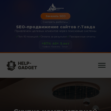
Заказать SEO
Смотреть работы
→
SEO-продвижение сайтов г.Тавда
Привлечем целевых клиентов через поисковые системы
✓
✓
✓
Топ-10 позиций
Оплата за результат
Прозрачные отчеты
+87%
45+
5 лет
Трафик
Проекты
Опыт