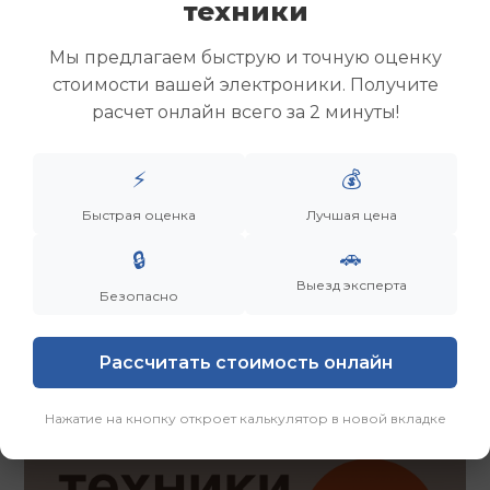
техники
Скупка ноутбуков
Скупка ультрабуков
Мы предлагаем быструю и точную оценку
Скупка игровых ноутбуков
стоимости вашей электроники. Получите
Скупка рабочих ноутбуков
расчет онлайн всего за 2 минуты!
Скупка старых ноутбуков (б/у)
Скупка внешних жестких дисков
Скупка роутеров и сетевого оборудования
⚡
💰
Быстрая оценка
Лучшая цена
Заказать
Смотреть еще
🚗
🔒
Выезд эксперта
Безопасно
Рассчитать стоимость онлайн
Нажатие на кнопку откроет калькулятор в новой вкладке