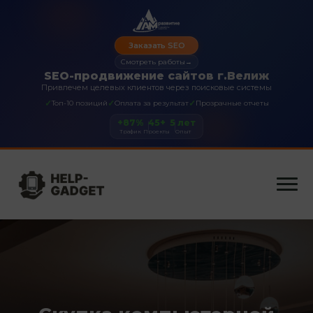
Заказать SEO
Смотреть работы
→
SEO-продвижение сайтов г.Велиж
Привлечем целевых клиентов через поисковые системы
✓
✓
✓
Топ-10 позиций
Оплата за результат
Прозрачные отчеты
+87%
45+
5 лет
Трафик
Проекты
Опыт