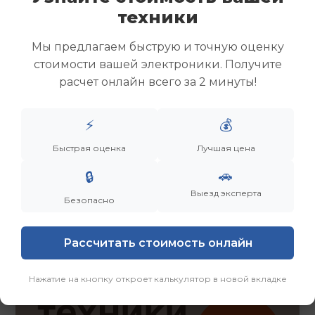
Скупка ноутбуков
техники
Скупка ультрабуков
Скупка игровых ноутбуков
Мы предлагаем быструю и точную оценку
Скупка рабочих ноутбуков
стоимости вашей электроники. Получите
Скупка старых ноутбуков (б/у)
расчет онлайн всего за 2 минуты!
Скупка внешних жестких дисков
Скупка роутеров и сетевого оборудования
⚡
💰
Быстрая оценка
Лучшая цена
Заказать
Смотреть еще
🚗
🔒
Выезд эксперта
Безопасно
Рассчитать стоимость онлайн
Нажатие на кнопку откроет калькулятор в новой вкладке