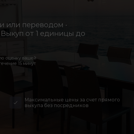
 или переводом ·
Выкуп от 1 единицы до
ую оценку вашей
течение 15 минут
Максимальные цены за счет прямого
выкупа без посредников