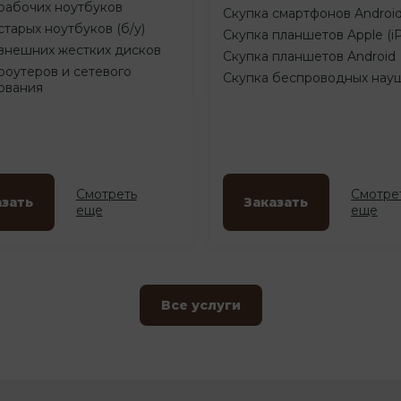
рабочих ноутбуков
Скупка смартфонов Androi
старых ноутбуков (б/у)
Скупка планшетов Apple (i
внешних жестких дисков
Скупка планшетов Android
роутеров и сетевого
Скупка беспроводных нау
ования
Смотреть
Смотре
азать
Заказать
еще
еще
Все услуги