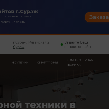
йтов г.Сураж
Заказа
 поисковые системы
розрачные отчеты
г.Сураж, Рязанская 21
Задайте Ваш
вопрос онлайн
Сураж
КОМПЬЮТЕРНАЯ
НОУТБУКИ
СМАРТФОНЫ
ТЕХНИКА
рной техники в