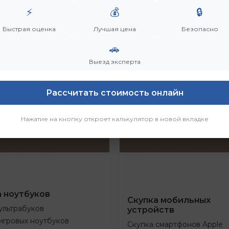
⚡
💰
🔒
Быстрая оценка
Лучшая цена
Безопасно
🚗
Выезд эксперта
Рассчитать стоимость онлайн
Нажатие на кнопку откроет калькулятор в новой вкладке
а ноутбуков
Скупка мобильных
ультрабуков
устройств
игровых ноутбуков
Скупка смартфонов Apple