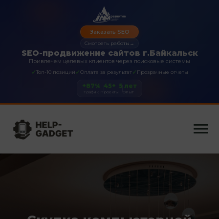
Заказать SEO
Смотреть работы
→
SEO-продвижение сайтов г.Байкальск
Привлечем целевых клиентов через поисковые системы
✓
✓
✓
Топ-10 позиций
Оплата за результат
Прозрачные отчеты
+87%
45+
5 лет
Трафик
Проекты
Опыт