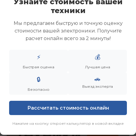
Узнайте стоимость вашей
Скупка ноутбуков
техники
Скупка ультрабуков
Скупка игровых ноутбуков
Мы предлагаем быструю и точную оценку
Скупка рабочих ноутбуков
стоимости вашей электроники. Получите
Скупка старых ноутбуков (б/у)
расчет онлайн всего за 2 минуты!
Скупка внешних жестких дисков
Скупка роутеров и сетевого оборудования
⚡
💰
Заказать
Смотреть еще
Быстрая оценка
Лучшая цена
🚗
🔒
Выезд эксперта
Безопасно
Рассчитать стоимость онлайн
Нажатие на кнопку откроет калькулятор в новой вкладке