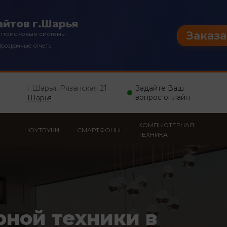
йтов г.Шарья
Заказа
 поисковые системы
розрачные отчеты
г.Шарья, Рязанская 21
Задайте Ваш
вопрос онлайн
Шарья
КОМПЬЮТЕРНАЯ
НОУТБУКИ
СМАРТФОНЫ
ТЕХНИКА
рной техники в