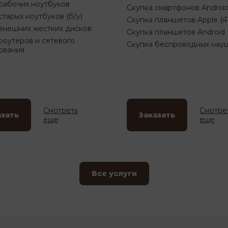
рабочих ноутбуков
Скупка смартфонов Androi
старых ноутбуков (б/у)
Скупка планшетов Apple (i
внешних жестких дисков
Скупка планшетов Android
роутеров и сетевого
Скупка беспроводных нау
ования
Смотреть
Смотре
азать
Заказать
еще
еще
Все услуги