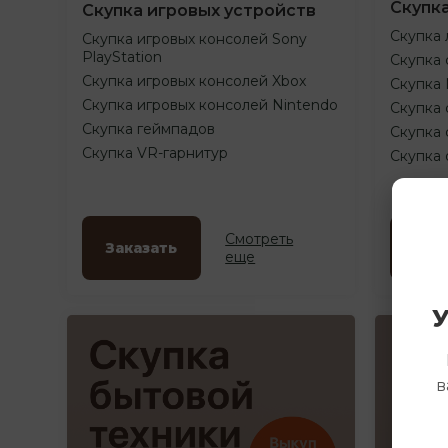
Скупк
Скупка игровых устройств
Скупка 
Скупка игровых консолей Sony
PlayStation
Скупка 
Скупка игровых консолей Xbox
Скупка
Скупка игровых консолей Nintendo
Скупка 
Скупка геймпадов
Скупка 
Скупка VR-гарнитур
Скупка
Смотреть
Заказать
Зак
еще
У
в