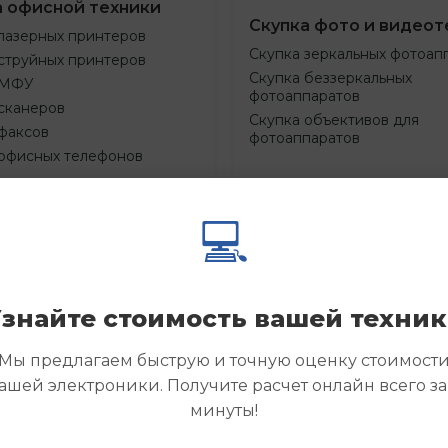
а офисной техники
Скупка фото и видеот
лазерных принтеров
Скупка зеркальных фотоап
струйных принтеров
Скупка беззеркальных
 МФУ
фотоаппаратов
сканеров
Скупка объективов для
факсов
фотоаппаратов
 офисных телефонов
💻
Смотреть
Смотре
азать
Заказать
еще
еще
знайте стоимость вашей техни
Мы предлагаем быструю и точную оценку стоимост
ашей электроники. Получите расчет онлайн всего за
минуты!