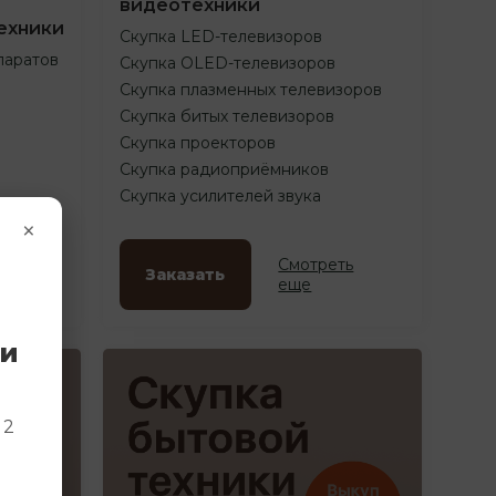
видеотехники
ехники
Скупка LED-телевизоров
паратов
Скупка OLED-телевизоров
Скупка плазменных телевизоров
Скупка битых телевизоров
Скупка проекторов
Скупка радиоприёмников
Скупка усилителей звука
×
ть
Смотреть
Заказать
еще
ки
и
 2