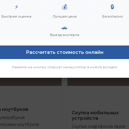
⚡
💰
🔒
Быстрая оценка
Лучшая цена
Безопасно
🚗
Выезд эксперта
Рассчитать стоимость онлайн
Нажатие на кнопку откроет калькулятор в новой вкладке
а ноутбуков
Скупка мобильных
ультрабуков
устройств
игровых ноутбуков
Скупка смартфонов Apple