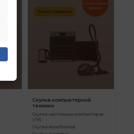
Скупка компьютерной
техники
Скупка настольных компьютеров
(ПК)
Скупка моноблоков
Скупка серверов