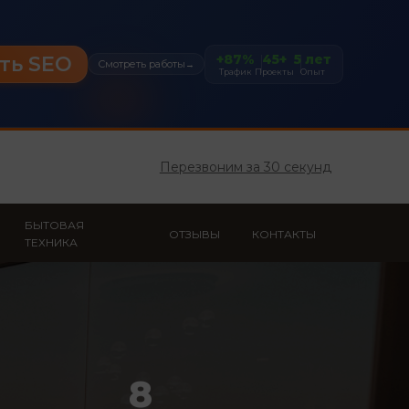
+87%
45+
5 лет
ть SEO
Смотреть работы
→
Трафик
Проекты
Опыт
Перезвоним за 30 секунд
БЫТОВАЯ
ОТЗЫВЫ
КОНТАКТЫ
ТЕХНИКА
8