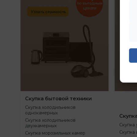
Скупка бытовой техники
Скупка холодильников
однокамерных
Скупк
Скупка холодильников
Скупка 
двухкамерных
Скупка 
Скупка морозильных камер