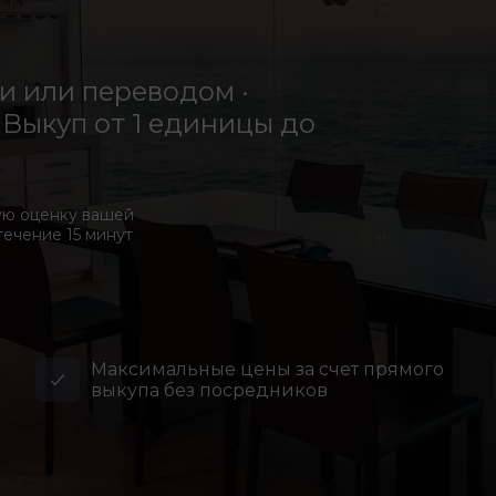
 или переводом ·
Выкуп от 1 единицы до
ую оценку вашей
течение 15 минут
Максимальные цены за счет прямого
выкупа без посредников