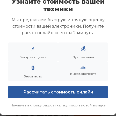
Узнайте стоимость вашей
Скупка ноутбуков
техники
Скупка ультрабуков
Скупка игровых ноутбуков
Мы предлагаем быструю и точную оценку
Скупка рабочих ноутбуков
стоимости вашей электроники. Получите
Скупка старых ноутбуков (б/у)
расчет онлайн всего за 2 минуты!
Скупка внешних жестких дисков
Скупка роутеров и сетевого оборудования
⚡
💰
Заказать
Смотреть еще
Быстрая оценка
Лучшая цена
🚗
🔒
Выезд эксперта
Безопасно
Рассчитать стоимость онлайн
Нажатие на кнопку откроет калькулятор в новой вкладке