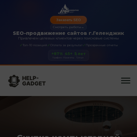
Заказать SEO
Смотреть работы
→
SEO-продвижение сайтов г.Геленджик
Привлечем целевых клиентов через поисковые системы
✓
✓
✓
Топ-10 позиций
Оплата за результат
Прозрачные отчеты
+87%
45+
5 лет
Трафик
Проекты
Опыт