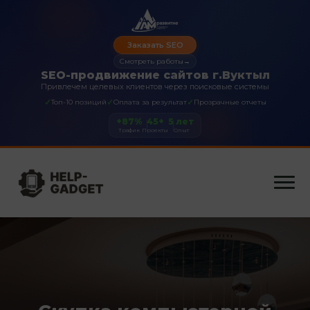
Заказать SEO
Смотреть работы
→
SEO-продвижение сайтов г.Вуктыл
Привлечем целевых клиентов через поисковые системы
✓
✓
✓
Топ-10 позиций
Оплата за результат
Прозрачные отчеты
+87%
45+
5 лет
Трафик
Проекты
Опыт