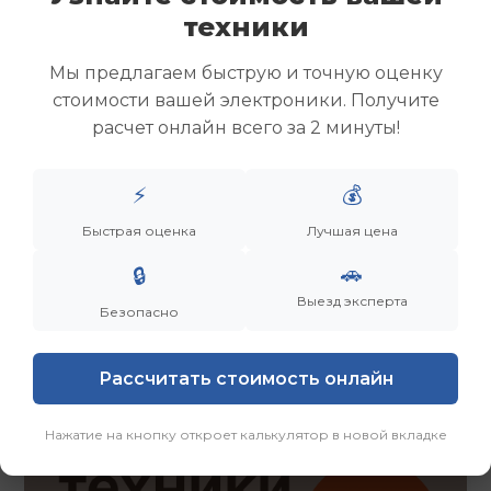
Скупка ноутбуков
техники
Скупка ультрабуков
Скупка игровых ноутбуков
Мы предлагаем быструю и точную оценку
Скупка рабочих ноутбуков
стоимости вашей электроники. Получите
Скупка старых ноутбуков (б/у)
расчет онлайн всего за 2 минуты!
Скупка внешних жестких дисков
Скупка роутеров и сетевого оборудования
⚡
💰
Быстрая оценка
Лучшая цена
Заказать
Смотреть еще
🚗
🔒
Выезд эксперта
Безопасно
Рассчитать стоимость онлайн
Нажатие на кнопку откроет калькулятор в новой вкладке