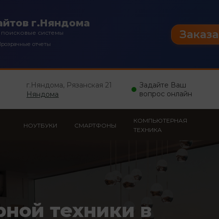
айтов г.Няндома
Заказа
 поисковые системы
розрачные отчеты
г.Няндома, Рязанская 21
Задайте Ваш
вопрос онлайн
Няндома
КОМПЬЮТЕРНАЯ
НОУТБУКИ
СМАРТФОНЫ
ТЕХНИКА
рной техники в