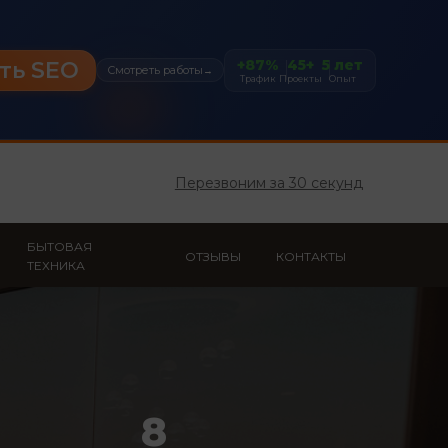
+87%
45+
5 лет
ть SEO
Смотреть работы
→
Трафик
Проекты
Опыт
Перезвоним за 30 секунд
БЫТОВАЯ
ОТЗЫВЫ
КОНТАКТЫ
ТЕХНИКА
8