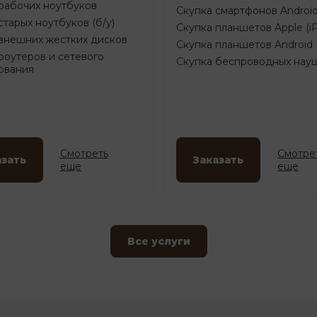
рабочих ноутбуков
Скупка смартфонов Androi
старых ноутбуков (б/у)
Скупка планшетов Apple (i
внешних жестких дисков
Скупка планшетов Android
роутеров и сетевого
Скупка беспроводных нау
ования
Смотреть
Смотре
азать
Заказать
еще
еще
Все услуги