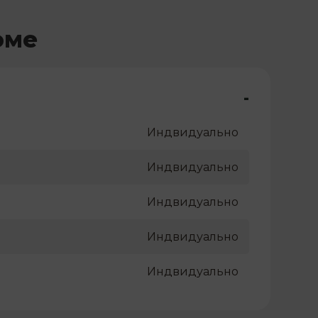
оме
-
Индвидуально
Индвидуально
Индвидуально
Индвидуально
Индвидуально