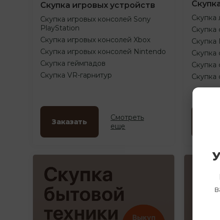
Скупк
Скупка игровых устройств
Скупка 
Скупка игровых консолей Sony
PlayStation
Скупка 
Скупка игровых консолей Xbox
Скупка
Скупка игровых консолей Nintendo
Скупка 
Скупка геймпадов
Скупка 
Скупка VR-гарнитур
Скупка
Смотреть
Заказать
Зак
еще
У
в