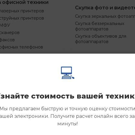
а офисной техники
Скупка фото и видеот
лазерных принтеров
Скупка зеркальных фотоап
струйных принтеров
Скупка беззеркальных
 МФУ
фотоаппаратов
сканеров
Скупка объективов для
факсов
фотоаппаратов
 офисных телефонов
💻
Смотреть
Смотре
азать
Заказать
еще
еще
знайте стоимость вашей техни
Мы предлагаем быструю и точную оценку стоимост
ашей электроники. Получите расчет онлайн всего за
минуты!