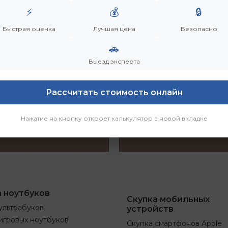
⚡
💰
🔒
Быстрая оценка
Лучшая цена
Безопасно
🚗
Выезд эксперта
Рассчитать стоимость онлайн
Нажатие на кнопку откроет калькулятор в новой вкладке
а ноутбуков
Скупка мобильных
ультрабуков
устройств
игровых ноутбуков
Скупка смартфонов Apple