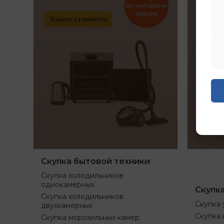
Скупка бытовой техники
Скупка холодильников
однокамерных
Скупк
Скупка холодильников
Скупка 
двухкамерных
Скупка 
Скупка морозильных камер