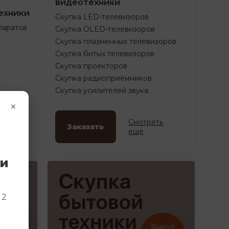
видеотехники
ехники
Скупка LED-телевизоров
паратов
Скупка OLED-телевизоров
Скупка плазменных телевизоров
Скупка битых телевизоров
Скупка проекторов
Скупка радиоприёмников
Скупка усилителей звука
×
ть
Смотреть
Заказать
еще
ки
и
 2