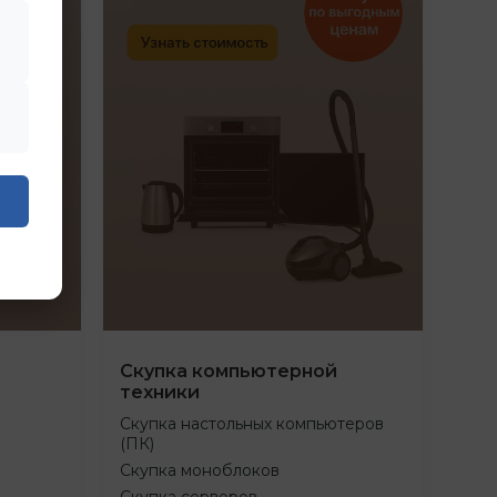
Скупка компьютерной
техники
Скупка настольных компьютеров
(ПК)
Скупка моноблоков
Скупка серверов