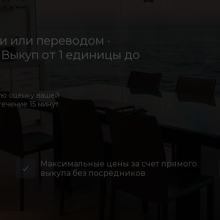
 или переводом ·
Выкуп от 1 единицы до
ую оценку вашей
течение 15 минут
Максимальные цены за счет прямого
выкупа без посредников