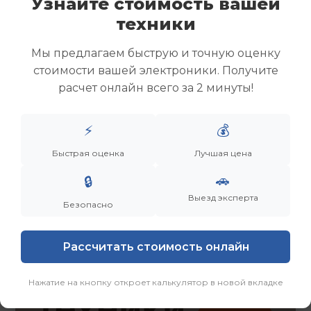
Узнайте стоимость вашей
Скупка ноутбуков
техники
Скупка ультрабуков
Скупка игровых ноутбуков
Мы предлагаем быструю и точную оценку
Скупка рабочих ноутбуков
стоимости вашей электроники. Получите
Скупка старых ноутбуков (б/у)
расчет онлайн всего за 2 минуты!
Скупка внешних жестких дисков
Скупка роутеров и сетевого оборудования
⚡
💰
Заказать
Смотреть еще
Быстрая оценка
Лучшая цена
🚗
🔒
Выезд эксперта
Безопасно
Рассчитать стоимость онлайн
Нажатие на кнопку откроет калькулятор в новой вкладке