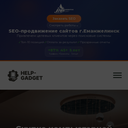
Заказать SEO
Смотреть работы
→
SEO-продвижение сайтов г.Еманжелинск
Привлечем целевых клиентов через поисковые системы
✓
✓
✓
Топ-10 позиций
Оплата за результат
Прозрачные отчеты
+87%
45+
5 лет
Трафик
Проекты
Опыт