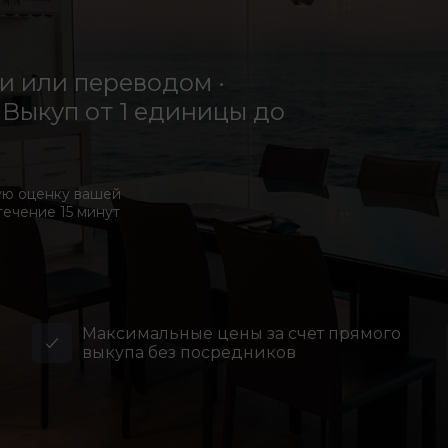
 или переводом ·
Выкуп от 1 единицы до
ую оценку вашей
течение 15 минут
Максимальные цены за счет прямого
выкупа без посредников