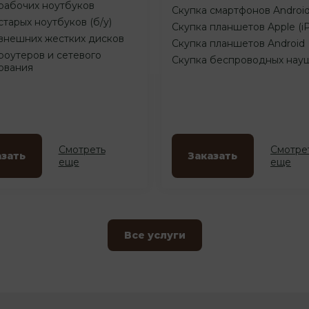
рабочих ноутбуков
Скупка смартфонов Androi
старых ноутбуков (б/у)
Скупка планшетов Apple (i
внешних жестких дисков
Скупка планшетов Android
роутеров и сетевого
Скупка беспроводных нау
ования
Смотреть
Смотре
азать
Заказать
еще
еще
Все услуги