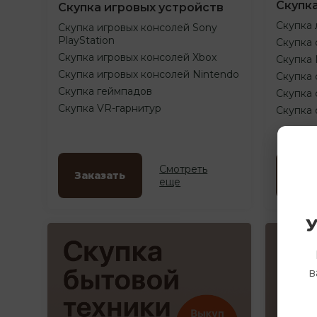
Скупк
Скупка игровых устройств
Скупка 
Скупка игровых консолей Sony
PlayStation
Скупка 
Скупка игровых консолей Xbox
Скупка
Скупка игровых консолей Nintendo
Скупка 
Скупка геймпадов
Скупка 
Скупка VR-гарнитур
Скупка
Смотреть
Заказать
Зак
еще
У
в