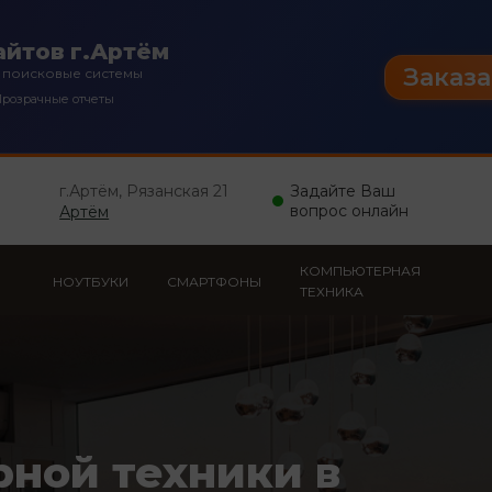
йтов г.Артём
Заказа
 поисковые системы
розрачные отчеты
г.Артём, Рязанская 21
Задайте Ваш
вопрос онлайн
Артём
КОМПЬЮТЕРНАЯ
НОУТБУКИ
СМАРТФОНЫ
ТЕХНИКА
рной техники в