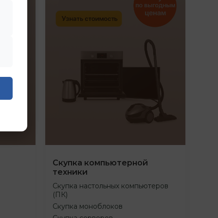
Скупка компьютерной
техники
Скупка настольных компьютеров
(ПК)
Скупка моноблоков
Скупка серверов