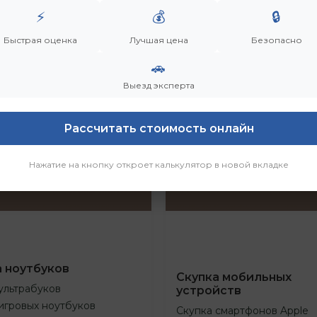
⚡
💰
🔒
Быстрая оценка
Лучшая цена
Безопасно
🚗
Выезд эксперта
Рассчитать стоимость онлайн
Нажатие на кнопку откроет калькулятор в новой вкладке
а ноутбуков
Скупка мобильных
ультрабуков
устройств
игровых ноутбуков
Скупка смартфонов Apple