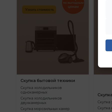
Скупка бытовой техники
Скупка холодильников
однокамерных
Скупк
Скупка холодильников
Скупка 
двухкамерных
Скупка 
Скупка морозильных камер