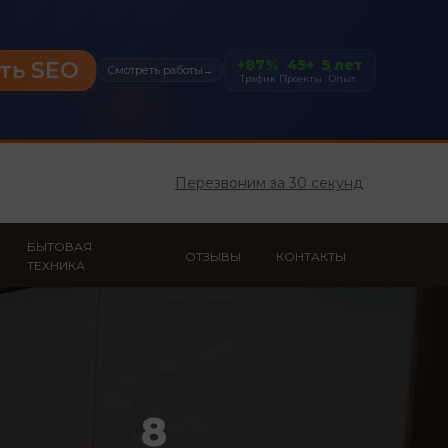
+87%
45+
5 лет
ть SEO
Смотреть работы
→
Трафик
Проекты
Опыт
Перезвоним за 30 секунд
БЫТОВАЯ
ОТЗЫВЫ
КОНТАКТЫ
ТЕХНИКА
8