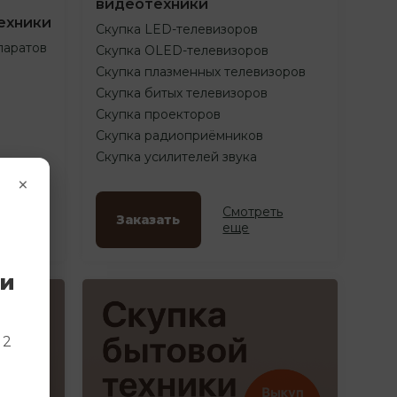
видеотехники
ехники
Скупка LED-телевизоров
паратов
Скупка OLED-телевизоров
Скупка плазменных телевизоров
Скупка битых телевизоров
Скупка проекторов
Скупка радиоприёмников
Скупка усилителей звука
×
ть
Смотреть
Заказать
еще
ки
и
 2