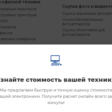
а офисной техники
Скупка фото и видеот
лазерных принтеров
Скупка зеркальных фотоап
струйных принтеров
Скупка беззеркальных
 МФУ
фотоаппаратов
сканеров
Скупка объективов для
факсов
фотоаппаратов
 офисных телефонов
💻
Смотреть
Смотре
азать
Заказать
еще
еще
знайте стоимость вашей техни
Мы предлагаем быструю и точную оценку стоимост
ашей электроники. Получите расчет онлайн всего за
минуты!