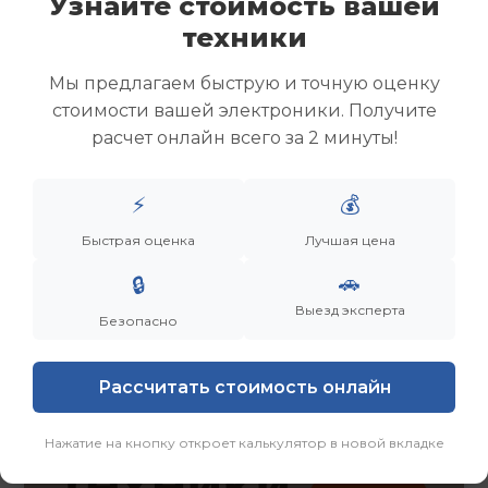
Узнайте стоимость вашей
Скупка ноутбуков
техники
Скупка ультрабуков
Скупка игровых ноутбуков
Мы предлагаем быструю и точную оценку
Скупка рабочих ноутбуков
стоимости вашей электроники. Получите
Скупка старых ноутбуков (б/у)
расчет онлайн всего за 2 минуты!
Скупка внешних жестких дисков
Скупка роутеров и сетевого оборудования
⚡
💰
Заказать
Смотреть еще
Быстрая оценка
Лучшая цена
🚗
🔒
Выезд эксперта
Безопасно
Рассчитать стоимость онлайн
Нажатие на кнопку откроет калькулятор в новой вкладке