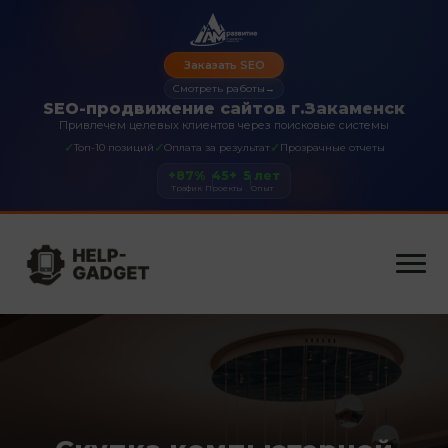
Заказать SEO
Смотреть работы
→
SEO-продвижение сайтов г.Закаменск
Привлечем целевых клиентов через поисковые системы
✓
✓
✓
Топ-10 позиций
Оплата за результат
Прозрачные отчеты
+87%
45+
5 лет
Трафик
Проекты
Опыт