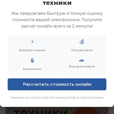
техники
Скупка ноутбуков
Скупка ультрабуков
Мы предлагаем быструю и точную оценку
Скупка игровых ноутбуков
стоимости вашей электроники. Получите
Скупка рабочих ноутбуков
расчет онлайн всего за 2 минуты!
Скупка старых ноутбуков (б/у)
Скупка внешних жестких дисков
Скупка роутеров и сетевого оборудования
⚡
💰
Быстрая оценка
Лучшая цена
Заказать
Смотреть еще
🚗
🔒
Выезд эксперта
Безопасно
Рассчитать стоимость онлайн
Нажатие на кнопку откроет калькулятор в новой вкладке