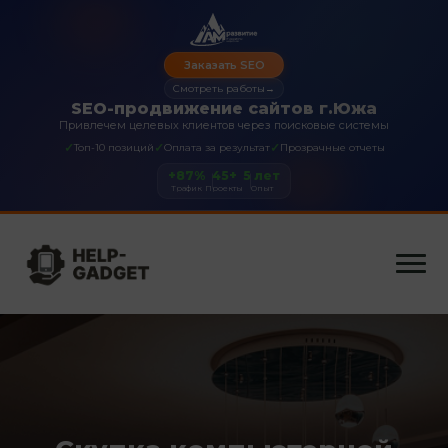
Заказать SEO
Смотреть работы
→
SEO-продвижение сайтов г.Южа
Привлечем целевых клиентов через поисковые системы
✓
✓
✓
Топ-10 позиций
Оплата за результат
Прозрачные отчеты
+87%
45+
5 лет
Трафик
Проекты
Опыт