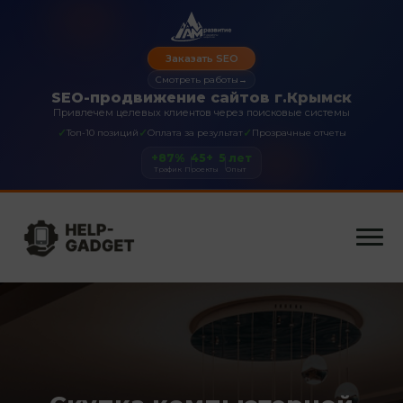
Заказать SEO
Смотреть работы
→
SEO-продвижение сайтов г.Крымск
Привлечем целевых клиентов через поисковые системы
✓
✓
✓
Топ-10 позиций
Оплата за результат
Прозрачные отчеты
+87%
45+
5 лет
Трафик
Проекты
Опыт