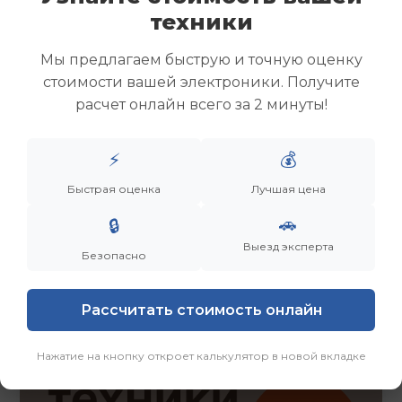
Скупка ноутбуков
техники
Скупка ультрабуков
Скупка игровых ноутбуков
Мы предлагаем быструю и точную оценку
Скупка рабочих ноутбуков
стоимости вашей электроники. Получите
Скупка старых ноутбуков (б/у)
расчет онлайн всего за 2 минуты!
Скупка внешних жестких дисков
Скупка роутеров и сетевого оборудования
⚡
💰
Быстрая оценка
Лучшая цена
Заказать
Смотреть еще
🚗
🔒
Выезд эксперта
Безопасно
Рассчитать стоимость онлайн
Нажатие на кнопку откроет калькулятор в новой вкладке