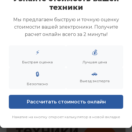
Скупка ноутбуков
техники
Скупка ультрабуков
Скупка игровых ноутбуков
Мы предлагаем быструю и точную оценку
Скупка рабочих ноутбуков
стоимости вашей электроники. Получите
Скупка старых ноутбуков (б/у)
расчет онлайн всего за 2 минуты!
Скупка внешних жестких дисков
Скупка роутеров и сетевого оборудования
⚡
💰
Быстрая оценка
Лучшая цена
Заказать
Смотреть еще
🚗
🔒
Выезд эксперта
Безопасно
Рассчитать стоимость онлайн
Нажатие на кнопку откроет калькулятор в новой вкладке