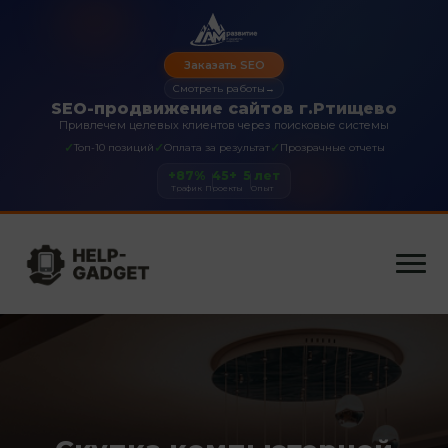
Заказать SEO
Смотреть работы
→
SEO-продвижение сайтов г.Ртищево
Привлечем целевых клиентов через поисковые системы
✓
✓
✓
Топ-10 позиций
Оплата за результат
Прозрачные отчеты
+87%
45+
5 лет
Трафик
Проекты
Опыт