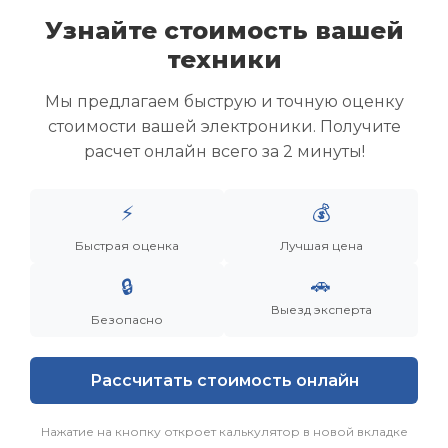
Узнайте стоимость вашей
техники
Скупка ноутбуков
Скупка ультрабуков
Мы предлагаем быструю и точную оценку
Скупка игровых ноутбуков
стоимости вашей электроники. Получите
Скупка рабочих ноутбуков
расчет онлайн всего за 2 минуты!
Скупка старых ноутбуков (б/у)
Скупка внешних жестких дисков
Скупка роутеров и сетевого оборудования
⚡
💰
Быстрая оценка
Лучшая цена
Заказать
Смотреть еще
🚗
🔒
Выезд эксперта
Безопасно
Рассчитать стоимость онлайн
Нажатие на кнопку откроет калькулятор в новой вкладке