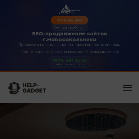
Заказать SEO
Смотреть работы
→
SEO-продвижение сайтов
г.Новосокольники
Привлечем целевых клиентов через поисковые системы
✓
✓
✓
Топ-10 позиций
Оплата за результат
Прозрачные отчеты
+87%
45+
5 лет
Трафик
Проекты
Опыт