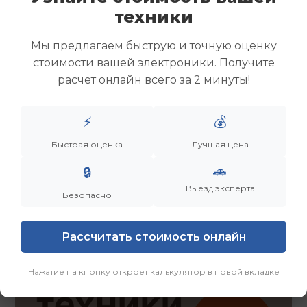
Скупка ноутбуков
техники
Скупка ультрабуков
Скупка игровых ноутбуков
Мы предлагаем быструю и точную оценку
Скупка рабочих ноутбуков
стоимости вашей электроники. Получите
Скупка старых ноутбуков (б/у)
расчет онлайн всего за 2 минуты!
Скупка внешних жестких дисков
Скупка роутеров и сетевого оборудования
⚡
💰
Быстрая оценка
Лучшая цена
Заказать
Смотреть еще
🚗
🔒
Выезд эксперта
Безопасно
Рассчитать стоимость онлайн
Нажатие на кнопку откроет калькулятор в новой вкладке