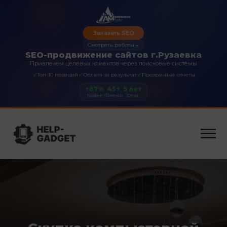
Заказать SEO
Смотреть работы
→
SEO-продвижение сайтов г.Рузаевка
Привлечем целевых клиентов через поисковые системы
✓
✓
✓
Топ-10 позиций
Оплата за результат
Прозрачные отчеты
+87%
45+
5 лет
Трафик
Проекты
Опыт