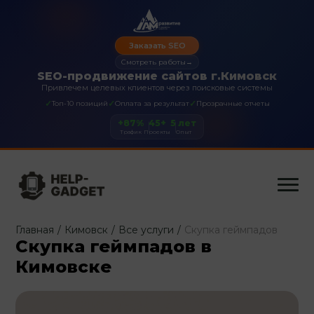
Заказать SEO
Смотреть работы
→
SEO-продвижение сайтов г.Кимовск
Привлечем целевых клиентов через поисковые системы
✓
✓
✓
Топ-10 позиций
Оплата за результат
Прозрачные отчеты
+87%
45+
5 лет
Трафик
Проекты
Опыт
Главная
/
Кимовск
/
Все услуги
/
Скупка геймпадов
Скупка геймпадов в
Кимовске