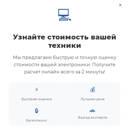
×
💻
Узнайте стоимость вашей
техники
Мы предлагаем быструю и точную оценку
стоимости вашей электроники. Получите
расчет онлайн всего за 2 минуты!
Менеджер
⚡
💰
Быстрая оценка
Лучшая цена
Дронов Матвей Викторович
🚗
🔒
“Мы не скупаем старую технику. Мы даем вещам
вторую жизнь, а их владельцам — новую
Выезд эксперта
Безопасно
возможность.”