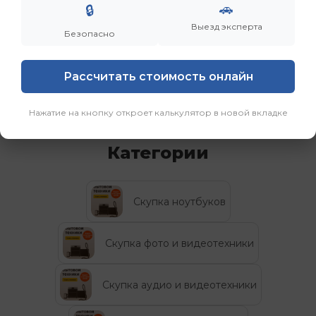
🚗
🔒
Выезд эксперта
Безопасно
Дронов Матвей Викторович
“Мы не скупаем старую технику. Мы даем вещам
Рассчитать стоимость онлайн
вторую жизнь, а их владельцам — новую
возможность.”
Нажатие на кнопку откроет калькулятор в новой вкладке
Категории
Скупка ноутбуков
Скупка фото и видеотехники
Скупка аудио и видеотехники