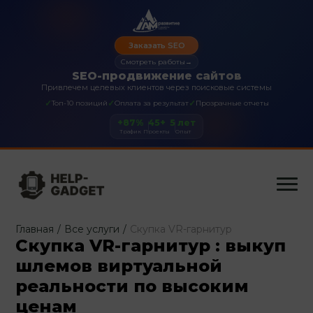
Заказать SEO
Смотреть работы
→
SEO-продвижение сайтов
Привлечем целевых клиентов через поисковые системы
✓
✓
✓
Топ-10 позиций
Оплата за результат
Прозрачные отчеты
+87%
45+
5 лет
Трафик
Проекты
Опыт
Главная
/
Все услуги
/
Скупка VR-гарнитур
Скупка VR-гарнитур : выкуп
шлемов виртуальной
реальности по высоким
ценам