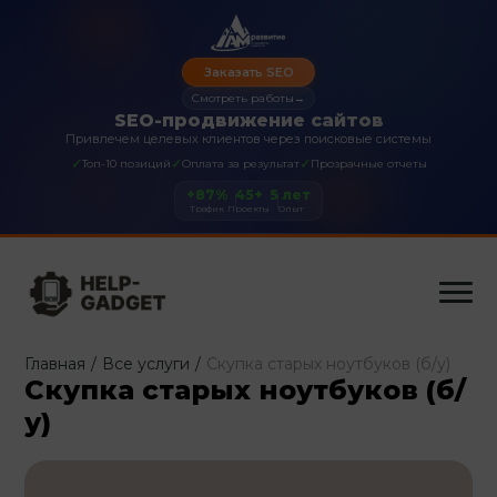
Заказать SEO
Смотреть работы
→
SEO-продвижение сайтов
Привлечем целевых клиентов через поисковые системы
✓
✓
✓
Топ-10 позиций
Оплата за результат
Прозрачные отчеты
+87%
45+
5 лет
Трафик
Проекты
Опыт
Главная
/
Все услуги
/
Скупка старых ноутбуков (б/у)
Скупка старых ноутбуков (б/
у)