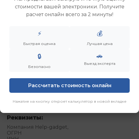
обработку
персональных данных
стоимости вашей электроники. Получите
расчет онлайн всего за 2 минуты!
⚡
💰
Контакты
Быстрая оценка
Лучшая цена
🚗
🔒
Выезд эксперта
Безопасно
Email:
info@help-gadget.ru
Рассчитать стоимость онлайн
Время работы:
Ежедневно
Нажатие на кнопку откроет калькулятор в новой вкладке
с 9:00 до 18:00
Реквизиты:
Компания Help-gadget,
ОГРН
ИНН