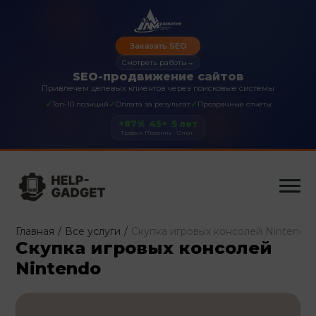
Заказать SEO
Смотреть работы
→
SEO-продвижение сайтов
Привлечем целевых клиентов через поисковые системы
✓
✓
✓
Топ-10 позиций
Оплата за результат
Прозрачные отчеты
+87%
45+
5 лет
Трафик
Проекты
Опыт
Главная
/
Все услуги
/
Скупка игровых консолей Nintendo
Скупка игровых консолей
Nintendo