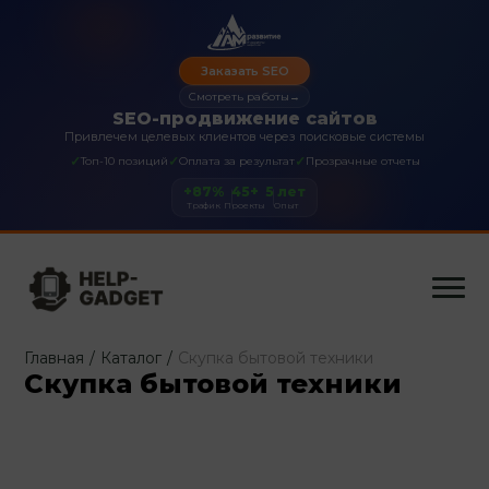
Заказать SEO
Смотреть работы
→
SEO-продвижение сайтов
Привлечем целевых клиентов через поисковые системы
✓
✓
✓
Топ-10 позиций
Оплата за результат
Прозрачные отчеты
+87%
45+
5 лет
Трафик
Проекты
Опыт
Главная
/
Каталог
/
Скупка бытовой техники
Скупка бытовой техники