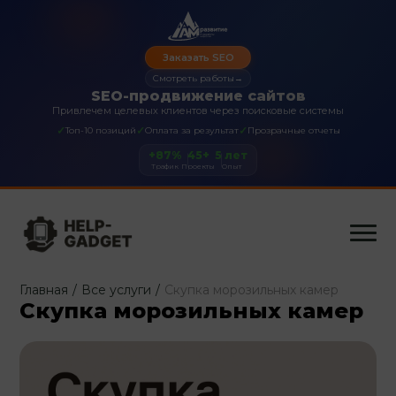
Заказать SEO
Смотреть работы
→
SEO-продвижение сайтов
Привлечем целевых клиентов через поисковые системы
✓
✓
✓
Топ-10 позиций
Оплата за результат
Прозрачные отчеты
+87%
45+
5 лет
Трафик
Проекты
Опыт
Главная
/
Все услуги
/
Скупка морозильных камер
Скупка морозильных камер