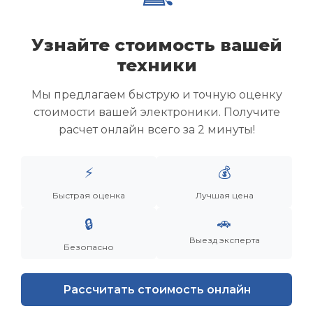
связи на сайте прямо сейчас, указав модель и
состояние оборудования, и мы свяжемся с вами
в течение часа.
Узнайте стоимость вашей
Получите деньги сегодня и освободите место
техники
для новых творческих идей!
Мы предлагаем быструю и точную оценку
стоимости вашей электроники. Получите
расчет онлайн всего за 2 минуты!
⚡
💰
Быстрая оценка
Лучшая цена
🚗
🔒
Выезд эксперта
Безопасно
Рассчитать стоимость онлайн