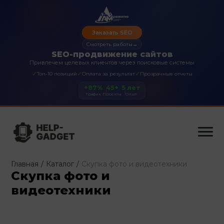
Заказать SEO
Смотреть работы
→
SEO-продвижение сайтов
Привлечем целевых клиентов через поисковые системы
✓
✓
✓
Топ-10 позиций
Оплата за результат
Прозрачные отчеты
+87%
45+
5 лет
Трафик
Проекты
Опыт
Главная
/
Каталог
/
Скупка фото и видеотехники
Скупка фото и
видеотехники