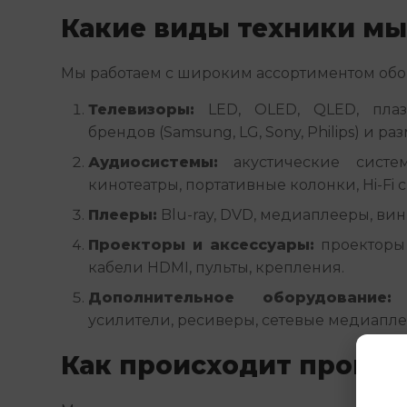
Какие виды техники м
Мы работаем с широким ассортиментом обо
Телевизоры:
LED, OLED, QLED, плаз
брендов (Samsung, LG, Sony, Philips) и ра
Аудиосистемы:
акустические систе
кинотеатры, портативные колонки, Hi-Fi 
Плееры:
Blu-ray, DVD, медиаплееры, ви
Проекторы и аксессуары:
проекторы 
кабели HDMI, пульты, крепления.
Дополнительное оборудование:
н
усилители, ресиверы, сетевые медиапле
Как происходит процес