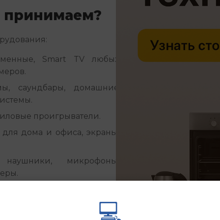
ы принимаем?
рудования:
менные, Smart TV любых
змеров.
мы, саундбары, домашние
системы.
ниловые проигрыватели.
для дома и офиса, экраны,
аушники, микрофоны,
еры.
с скупки?
💻