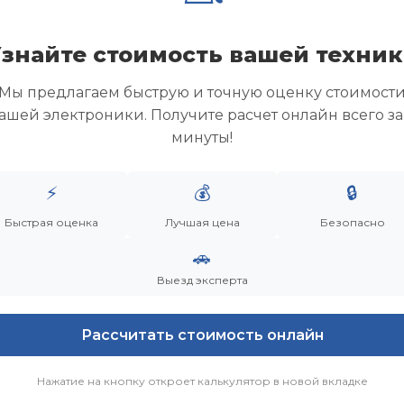
сс скупки максимально
знайте стоимость вашей техни
 описание техники — мы
минут.
Мы предлагаем быструю и точную оценку стоимост
стер выезжает бесплатно,
ашей электроники. Получите расчет онлайн всего за
особность и внешний вид.
минуты!
м акт приема-передачи,
⚡
💰
🔒
ли переводом. Для юрлиц
Быстрая оценка
Лучшая цена
Безопасно
я бухгалтерии.
🚗
за свой счет, даже если это
Выезд эксперта
ческая система.
Рассчитать стоимость онлайн
оторый экономит ваше
Нажатие на кнопку откроет калькулятор в новой вкладке