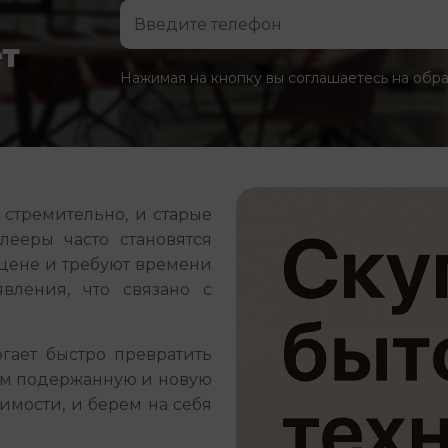
ет
Нажимая на кнопку вы соглашаетесь на обр
 стремительно, и старые
лееры часто становятся
 цене и требуют времени
вления, что связано с
гает быстро превратить
ем подержанную и новую
имости, и берем на себя