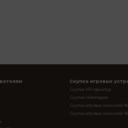
вателям
Скупка игровых устр
Скупка VR-гарнитур
Скупка геймпадов
Скупка игровых консолей N
Скупка игровых консолей X
ы