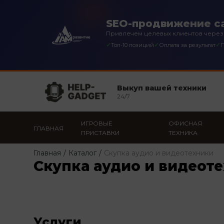
SEO-продвижение с
Привлечем целевых клиентов через
✓
✓
✓
Топ-10 позиций
Оплата за результат
П
Выкуп вашей техники
24/7
ИГРОВЫЕ
ОФИСНАЯ
ГЛАВНАЯ
ПРИСТАВКИ
ТЕХНИКА
Главная
/
Каталог
/
Скупка аудио и видеотехники
Скупка аудио и видеот
Услуги