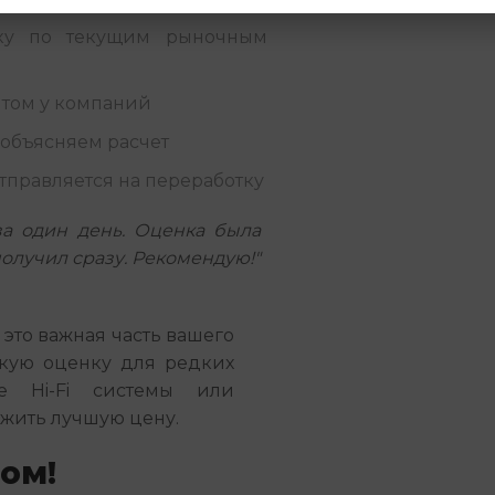
ку по текущим рыночным
том у компаний
 объясняем расчет
тправляется на переработку
за один день. Оценка была
получил сразу. Рекомендую!"
это важная часть вашего
окую оценку для редких
е Hi-Fi системы или
жить лучшую цену.
ом!