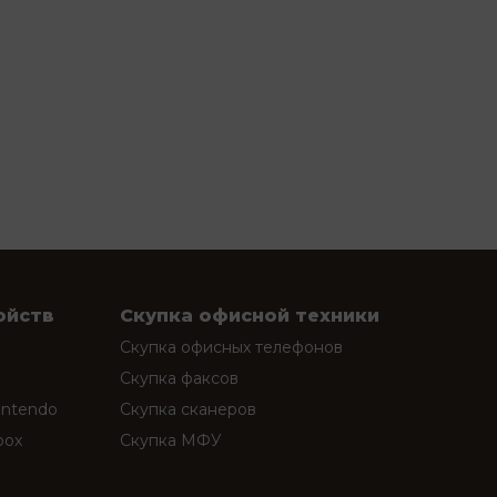
ойств
Скупка офисной техники
Скупка офисных телефонов
Скупка факсов
intendo
Скупка сканеров
box
Скупка МФУ