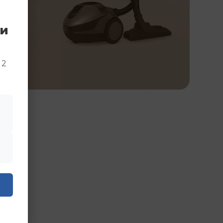
ки
и
 2