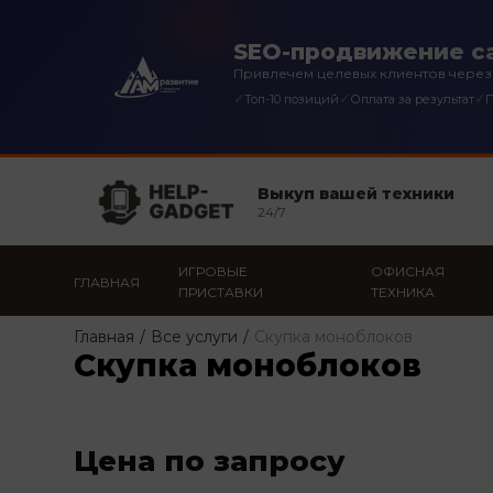
SEO-продвижение с
Привлечем целевых клиентов через
✓
✓
✓
Топ-10 позиций
Оплата за результат
П
Выкуп вашей техники
24/7
ИГРОВЫЕ
ОФИСНАЯ
ГЛАВНАЯ
ПРИСТАВКИ
ТЕХНИКА
Главная
/
Все услуги
/
Скупка моноблоков
Скупка моноблоков
Цена по запросу