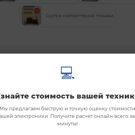
Скупка компьютерной техники
йте ответы на вопросы, 
💻
т нам потенциальные к
знайте стоимость вашей техни
Мы предлагаем быструю и точную оценку стоимост
ашей электроники. Получите расчет онлайн всего за
минуты!