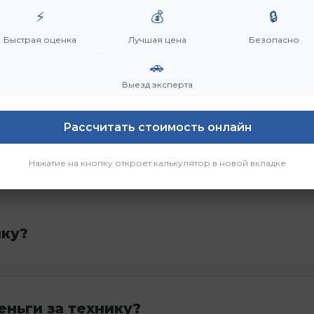
ыкупа?
⚡
💰
🔒
Быстрая оценка
Лучшая цена
Безопасно
🚗
Выезд эксперта
Рассчитать стоимость онлайн
раивает?
Нажатие на кнопку откроет калькулятор в новой вкладке
ику?
еньги за технику?