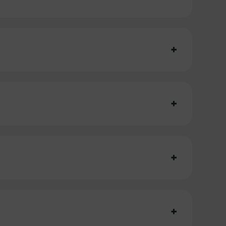
+
+
+
+