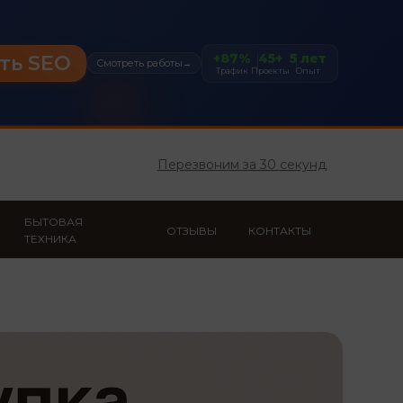
+87%
45+
5 лет
ть SEO
Смотреть работы
→
Трафик
Проекты
Опыт
Перезвоним за 30 секунд
БЫТОВАЯ
ОТЗЫВЫ
КОНТАКТЫ
ТЕХНИКА