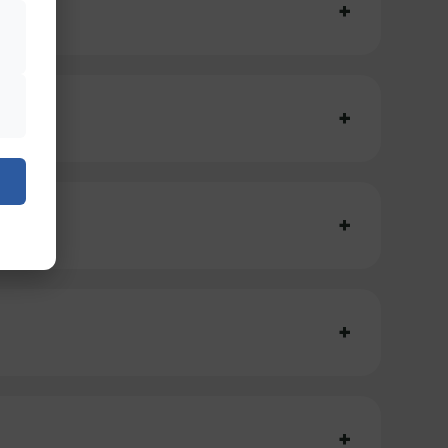
+
+
+
+
+